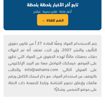
تابع آخر الأخبار بلحظة بلحظة
أخبار عاجلة · تقارير حصرية · مباشر
انضم للقناة ←
يتم الاستخدام المواد وفقًا للمادة 27 أ من قانون حقوق
التأليف والنشر 2007، وإن كنت تعتقد أنه تم انتهاك
حقك، بصفتك مالكًا لهذه الحقوق في المواد التي تظهر
على الموقع، فيمكنك التواصل معنا عبر البريد الإلكتروني
على العنوان التالي: info@ashams.com والطلب
بالتوقف عن استخدام المواد، مع ذكر اسمك الكامل ورقم
هاتفك وإرفاق تصوير للشاشة ورابط للصفحة ذات الصلة
على موقع الشمس. وشكرًا!