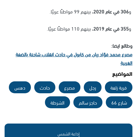
و
306 في عام 2020،
بينهم 99 مواطنًا عربيًا.
و
355 في عام 2019،
بينهم 110 مواطنًا عربيًا.
وطالع ايضا:
مصرع محمد فؤاد ريان من كابول في حادث انقلاب شاحنة بالضفة
الغربية
المواضيع
قرية زلفة
رجل
مصرع
حادث
دهس
شارع 66
حاجز سالم
الشرطة
إذاعة الشمس