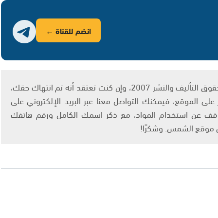
انضم للقناة ←
يتم الاستخدام المواد وفقًا للمادة 27 أ من قانون حقوق التأليف والنشر 2007، وإن كنت تعتقد أنه تم انتهاك حقك،
لى الموقع، فيمكنك التواصل معنا عبر البريد الإلكتروني على
info@ashams.c والطلب بالتوقف عن استخدام المواد، مع ذكر اسمك الكامل ورقم هاتفك
ى موقع الشمس. وشكرًا!