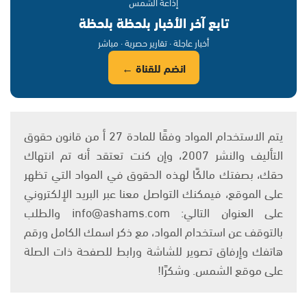
إذاعة الشمس
تابع آخر الأخبار بلحظة بلحظة
أخبار عاجلة · تقارير حصرية · مباشر
انضم للقناة ←
يتم الاستخدام المواد وفقًا للمادة 27 أ من قانون حقوق
التأليف والنشر 2007، وإن كنت تعتقد أنه تم انتهاك
حقك، بصفتك مالكًا لهذه الحقوق في المواد التي تظهر
على الموقع، فيمكنك التواصل معنا عبر البريد الإلكتروني
على العنوان التالي: info@ashams.com والطلب
بالتوقف عن استخدام المواد، مع ذكر اسمك الكامل ورقم
هاتفك وإرفاق تصوير للشاشة ورابط للصفحة ذات الصلة
على موقع الشمس. وشكرًا!