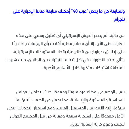
ولمتابعة كل ما يخص "عرب 48" يُمكنك متابعة قناتنا الإخبارية على
تلجرام
من جانبه، لم يصدر الجيش الإسرائيلي أي تعليق رسمي على هذه
الغارات حتى الآن، إلا أن مصادر محلية أفادت بأن الهجمات جاءت ردًا
على إطلاق صواريخ من قطاع غزة باتجاه المستوطنات الإسرائيلية،
وتأتي هذه التطورات في ظل تصاعد التوترات بين الجانبين، حيث شهدت
المنطقة اشتباكات متكررة خلال الأسابيع الأخيرة.
يبقى الوضع في قطاع غزة متوترًا ومعقدًا، حيث تتداخل العوامل
السياسية والعسكرية والإنسانية، مما يجعل من الصعب التنبؤ بما
ستؤول إليه الأمور في المستقبل القريب، ومع استمرار التحديات، يبقى
الأمل معقودًا على استجابة سريعة وفعالة من قبل المجتمع الدولي
لتجنب وقوع كارثة إنسانية كبرى.