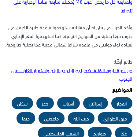
ولمتابعة كل ما يخص "عرب 48" يُمكنك متابعة قناتنا الإخبارية على
تلجرام
وأكد الحزب في بيان له أن مقاتليه استهدفوا قاعدة طيرة الكرمل في
جنوب حيفا بصلية من الصواريخ النوعية، كما استهدفوا المقر الإداري
لقيادة لواء جولاني في قاعدة شراغا شمالي مدينة عكا بصلية صاروخية.
طالع أيضًا:
حرب غزة لليوم الـ406..ضحايا بجباليا ودير البلح واستمرار الغارات على
الجنوب
المواضيع
انفجار
إسرائيل
أسباب
ذعر
سكان
فرق الطوارئ
حزب الله
قاعدتين
حيفا
عكا
صواريخ
الشعب الفلسطيني