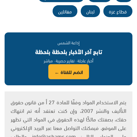
قطاع غزة
لبنان
مقاتلين
إذاعة الشمس
تابع آخر الأخبار بلحظة بلحظة
أخبار عاجلة · تقارير حصرية · مباشر
انضم للقناة ←
يتم الاستخدام المواد وفقًا للمادة 27 أ من قانون حقوق
التأليف والنشر 2007، وإن كنت تعتقد أنه تم انتهاك
حقك، بصفتك مالكًا لهذه الحقوق في المواد التي تظهر
على الموقع، فيمكنك التواصل معنا عبر البريد الإلكتروني
على العنوان التالي: info@ashams.com والطلب