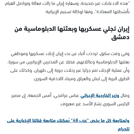
"هذه الادعاءات غير صحيحة، وسفارة إيران ما زالت فعالة وتواصل القيام
بأنشطتها المعتادة"، وفقا لوكالة تسنيم الإيرانية.
إيران تجلي عسكريها وبعثتها الدبلوماسية من
دمشق
وفي وقت سابق، ترددت أنباء عن بدء إيران إجلاء عسكريها وموظفي
بعثتها الدبلوماسية وعائلاتهم، فضلا عن المدنيين الإيرانيين من سوريا،
وأن عملية الإجلاء تتم جزئيا عبر رحلات جوية إلى طهران، وكذلك على
الطرق البرية إلى لبنان والعراق وميناء اللاذقية السوري.
وقال
وزير الخارجية الإيراني
عباس عراقجي، أمس الجمعة، إن مصير
الرئيس السوري بشار الأسد غير معروف.
ولمتابعة كل ما يخص "
عرب 48
" يُمكنك متابعة قناتنا الإخبارية على
تلجرام