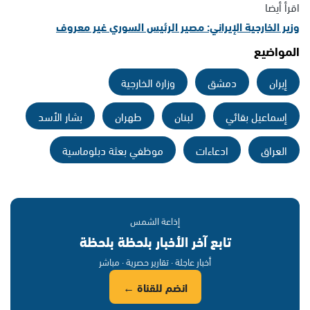
اقرأ أيضا
وزير الخارجية الإيراني: مصير الرئيس السوري غير معروف
المواضيع
إيران
دمشق
وزارة الخارجية
إسماعيل بقائي
لبنان
طهران
بشار الأسد
العراق
ادعاءات
موظفي بعثة دبلوماسية
إذاعة الشمس
تابع آخر الأخبار بلحظة بلحظة
أخبار عاجلة · تقارير حصرية · مباشر
انضم للقناة ←