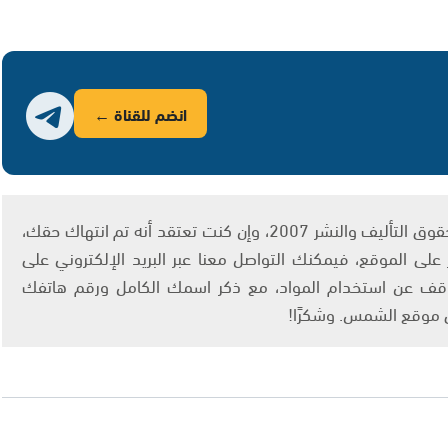
انضم للقناة ←
يتم الاستخدام المواد وفقًا للمادة 27 أ من قانون حقوق التأليف والنشر 2007، وإن كنت تعتقد أنه تم انتهاك حقك،
لى الموقع، فيمكنك التواصل معنا عبر البريد الإلكتروني على
info@ashams.c والطلب بالتوقف عن استخدام المواد، مع ذكر اسمك الكامل ورقم هاتفك
ى موقع الشمس. وشكرًا!