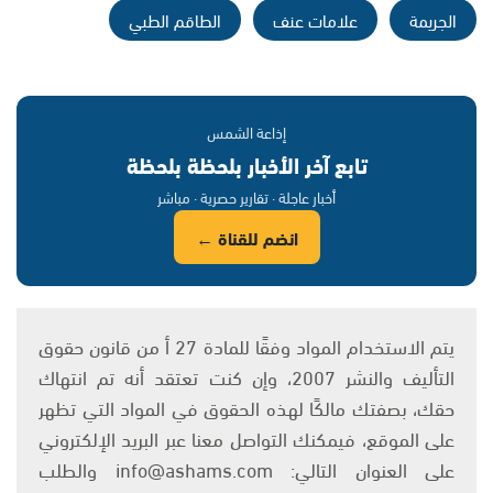
الجريمة
علامات عنف
الطاقم الطبي
إذاعة الشمس
تابع آخر الأخبار بلحظة بلحظة
أخبار عاجلة · تقارير حصرية · مباشر
انضم للقناة ←
يتم الاستخدام المواد وفقًا للمادة 27 أ من قانون حقوق
التأليف والنشر 2007، وإن كنت تعتقد أنه تم انتهاك
حقك، بصفتك مالكًا لهذه الحقوق في المواد التي تظهر
على الموقع، فيمكنك التواصل معنا عبر البريد الإلكتروني
على العنوان التالي: info@ashams.com والطلب