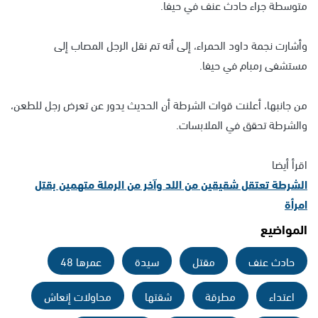
متوسطة جراء حادث عنف في حيفا.
وأشارت نجمة داود الحمراء، إلى أنه تم نقل الرجل المصاب إلى
مستشفى رمبام في حيفا.
من جانبها، أعلنت قوات الشرطة أن الحديث يدور عن تعرض رجل للطعن،
والشرطة تحقق في الملابسات.
اقرأ أيضا
الشرطة تعتقل شقيقين من اللد وآخر من الرملة متهمين بقتل
امرأة
المواضيع
حادث عنف
مقتل
سيدة
عمرها 48
اعتداء
مطرقة
شقتها
محاولات إنعاش