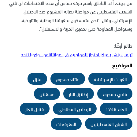
من جهته، أكد الناطق باسم حركة حماس أن هذه الاقتحامات لن تثني
الشعب الفلسطيني عن مواصلة نضاله المشروع ضد الاحتلال
الإسرائيلي، وقال: "نحن متمسكون بحقوقنا الوطنية والتاريخية،
وسنواصل المقاومة حتى تحقيق الحرية والاستقلال".
طالع أيضًا:
ترامب ينشئ مركز احتجاز للمهاجرين في غوانتانامو.. وكوبا تندد
المواضيع
القوات الإسرائيلية
عائلة جمجوم
منزل
فادي جمجوم
إطلاق النار
عسقلان
العام 1948
الرصاص المطاطي
قنابل الغاز
الشبان الفلسطينيين
المفرقعات