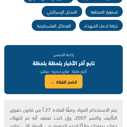
استقرار المنطقة
المحتل الإسرائيلي
خيانة لدماء الشهداء
الفصائل الفلسطينية
إذاعة الشمس
تابع آخر الأخبار بلحظة بلحظة
أخبار عاجلة · تقارير حصرية · مباشر
انضم للقناة ←
يتم الاستخدام المواد وفقًا للمادة 27 أ من قانون حقوق
التأليف والنشر 2007، وإن كنت تعتقد أنه تم انتهاك
حقك، بصفتك مالكًا لهذه الحقوق في المواد التي تظهر