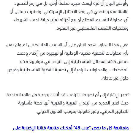
وأوضح البيان أن غزة ليست مجرد قطعة أرض، بل هي رمز للصمود
والمقاومة والتحدي في وجه الاحتلال الإسرائيلي، واعتبرت حماس أن
أي محاولة لتقسيم القطاع أو بيع أجزائه تعتبر خيانة لدماء الشهداء
وتضحيات الشعب الفلسطيني عبر العقود.
وفي هذا السياق، شدد البيان على أن الشعب الفلسطيني لم ولن يقبل
بأي محاولات لتصفية قضيته الوطنية أو تهجيره من أرضه، ودعت
حماس كافة الفصائل الفلسطينية إلى التوحد في مواجهة هذه
المخططات والمحاولات الرامية إلى تصفية القضية الفلسطينية وفرض
حلول غير عادلة.
تجدر الإشارة إلى أن تصريحات ترامب قد أثارت ردود فعل عالمية منددة،
حيث اعتبر العديد من البلدان العربية والغربية أنها خطة مأساوية
للتطهير العرقي، وغير قانونية بموجب القانون الدولي.
ولمتابعة كل ما يخص "عرب 48" يُمكنك متابعة قناتنا الإخبارية على