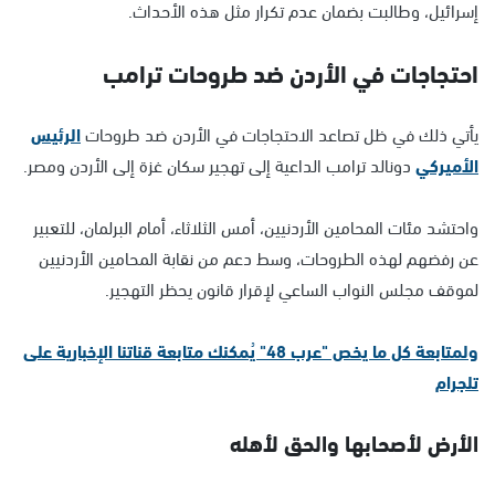
إسرائيل، وطالبت بضمان عدم تكرار مثل هذه الأحداث.
احتجاجات في الأردن ضد طروحات ترامب
يأتي ذلك في ظل تصاعد الاحتجاجات في الأردن ضد طروحات
الرئيس
الأميركي
دونالد ترامب الداعية إلى تهجير سكان غزة إلى الأردن ومصر.
واحتشد مئات المحامين الأردنيين، أمس الثلاثاء، أمام البرلمان، للتعبير
عن رفضهم لهذه الطروحات، وسط دعم من نقابة المحامين الأردنيين
لموقف مجلس النواب الساعي لإقرار قانون يحظر التهجير.
ولمتابعة كل ما يخص "عرب 48" يُمكنك متابعة قناتنا الإخبارية على
تلجرام
الأرض لأصحابها والحق لأهله