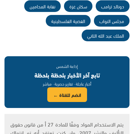
دونالد ترامب
سكان غزة
نقابة المحامين
مجلس النواب
القضية الفلسطينية
الملك عبد الله الثاني
إذاعة الشمس
تابع آخر الأخبار بلحظة بلحظة
أخبار عاجلة · تقارير حصرية · مباشر
انضم للقناة ←
يتم الاستخدام المواد وفقًا للمادة 27 أ من قانون حقوق
التأليف والنشر 2007، وإن كنت تعتقد أنه تم انتهاك