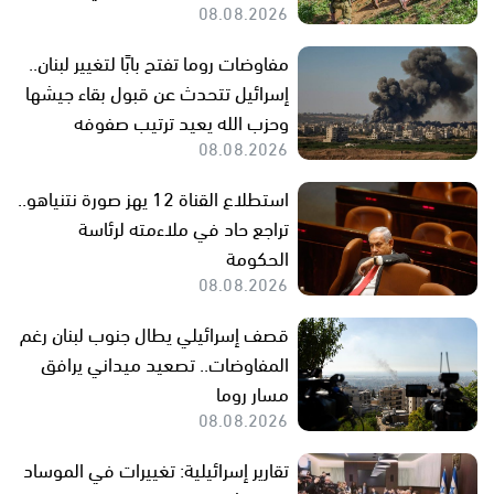
08.08.2026
مفاوضات روما تفتح بابًا لتغيير لبنان..
إسرائيل تتحدث عن قبول بقاء جيشها
وحزب الله يعيد ترتيب صفوفه
08.08.2026
استطلاع القناة 12 يهز صورة نتنياهو..
تراجع حاد في ملاءمته لرئاسة
الحكومة
08.08.2026
قصف إسرائيلي يطال جنوب لبنان رغم
المفاوضات.. تصعيد ميداني يرافق
مسار روما
08.08.2026
تقارير إسرائيلية: تغييرات في الموساد