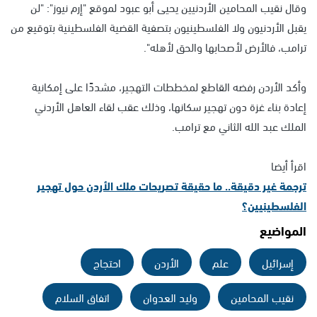
وقال نقيب المحامين الأردنيين يحيى أبو عبود لموقع "إرم نيوز": "لن
يقبل الأردنيون ولا الفلسطينيون بتصفية القضية الفلسطينية بتوقيع من
ترامب، فالأرض لأصحابها والحق لأهله".
وأكد الأردن رفضه القاطع لمخططات التهجير، مشددًا على إمكانية
إعادة بناء غزة دون تهجير سكانها، وذلك عقب لقاء العاهل الأردني
الملك عبد الله الثاني مع ترامب.
اقرأ أيضا
ترجمة غير دقيقة.. ما حقيقة تصريحات ملك الأردن حول تهجير
الفلسطينيين؟
المواضيع
إسرائيل
علم
الأردن
احتجاج
نقيب المحامين
وليد العدوان
اتفاق السلام