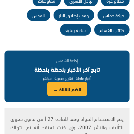
قطاع غزة
تبادل الأسرى
مفاوضات
حركة حماس
وقف إطلاق النار
القدس
كتائب القسام
ساعة رملية
إذاعة الشمس
تابع آخر الأخبار بلحظة بلحظة
أخبار عاجلة · تقارير حصرية · مباشر
انضم للقناة ←
يتم الاستخدام المواد وفقًا للمادة 27 أ من قانون حقوق
التأليف والنشر 2007، وإن كنت تعتقد أنه تم انتهاك