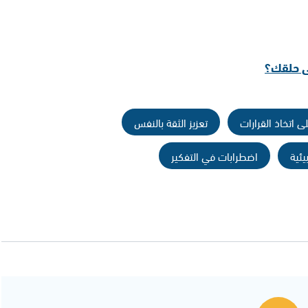
لى حلقك؟
 اتخاذ القرارات
تعزيز الثقة بالنفس
يئية
اضطرابات في التفكير