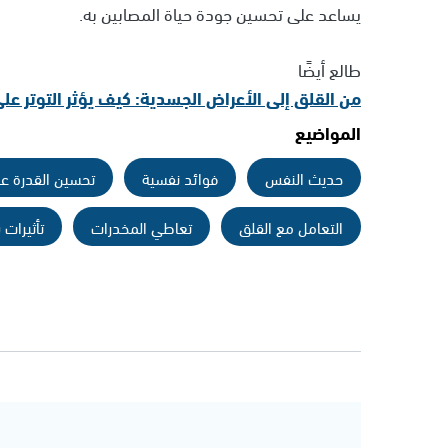
يساعد على تحسين جودة حياة المصابين به.
طالع أيضًا
من القلق إلى الأعراض الجسدية: كيف يؤثر التوتر ع
المواضيع
حديث النفس
فوائد نفسية
تحسين القدرة على
التعامل مع القلق
تعاطي المخدرات
تأثيرات ب