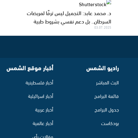
د. محمد عابد: التجميل ليس ترفًا لمريضات
السرطان.. بل دعم نفسي بشروط طبية
03.07.2025
راديو الشمس
أخبار موقع الشمس
البث المباشر
أخبار فلسطينية
قائمة البرامج
أخبار اسرائيلية
جدول البرامج
أخبار عربية
بودكاست
أخبار عالمية
مقالات رأي