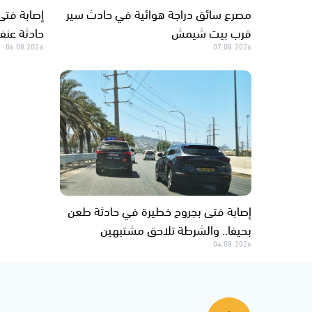
مصرع سائق دراجة هوائية في حادث سير
قرب بيت شيمش
حادثة عن
06.08.2026
07.08.2026
إصابة فتى بجروح خطيرة في حادثة طعن
بحيفا.. والشرطة تلاحق مشتبهين
04.08.2026