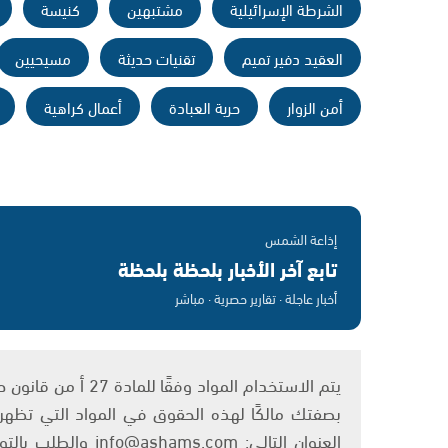
الشرطة الإسرائيلية
مشتبهين
كنيسة
العقيد دفير تميم
تقنيات حديثة
مسيحيين
أمن الزوار
حرية العبادة
أعمال كراهية
إذاعة الشمس
تابع آخر الأخبار بلحظة بلحظة
أخبار عاجلة · تقارير حصرية · مباشر
بصفتك مالكًا لهذه الحقوق في المواد التي تظهر ع
العنوان التالي: om