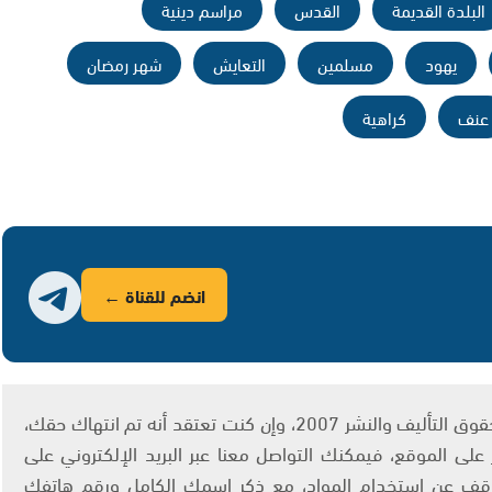
البلدة القديمة
القدس
مراسم دينية
يهود
مسلمين
التعايش
شهر رمضان
عنف
كراهية
انضم للقناة ←
يتم الاستخدام المواد وفقًا للمادة 27 أ من قانون حقوق التأليف والنشر 2007، وإن كنت تعتقد أنه تم انتهاك حقك،
لى الموقع، فيمكنك التواصل معنا عبر البريد الإلكتروني على
info@ashams.c والطلب بالتوقف عن استخدام المواد، مع ذكر اسمك الكامل ورقم هاتفك