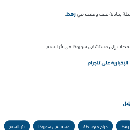
رهط
.
 المصاب إلى مستشفى سوروكا في بئر السبع.
يل
رهط
جراح متوسطة
مستشفى سوروكا
بئر السبع