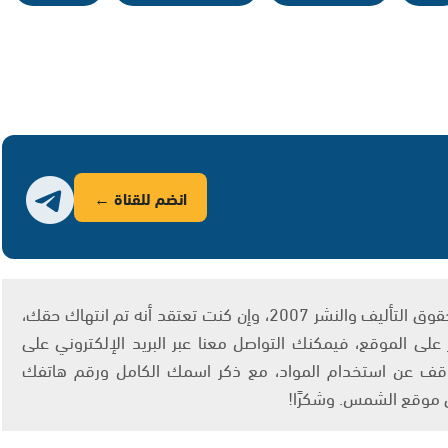
انضم للقناة ←
يتم الاستخدام المواد وفقًا للمادة 27 أ من قانون حقوق التأليف والنشر 2007، وإن كنت تعتقد أنه تم انتهاك حقك،
لى الموقع، فيمكنك التواصل معنا عبر البريد الإلكتروني على
info@ashams.c والطلب بالتوقف عن استخدام المواد، مع ذكر اسمك الكامل ورقم هاتفك
ى موقع الشمس. وشكرًا!