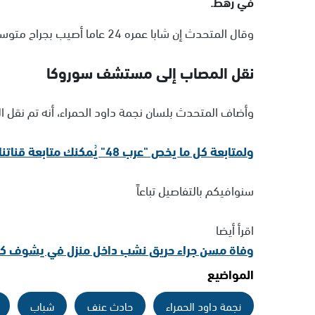
في رهط.
وقال المتحدث إن شابا عمره 24 عاما أصيب بجراح متوسطة بحادثة عنف وقعت في
نقل المصاب إلى مستشف سوروكا
وأضاف المتحدث بلسان نجمة داود الحمراء، أنه تم نقل
ولمتابعة كل ما يخص "عرب 48" يُمكنك متابعة قناتنا الإخبارية على تلجرام
سنوافيكم بالتفاصيل تباعاً
اقرأ أيضا
وفاة مسن جراء حريق نشب داخل منزل في يشوف كل
المواضيع
نجمة داود الحمراء
حادث عنف
شباب