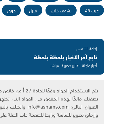
عرب 48
يشوف كليل
منزل
حريق
إذاعة الشمس
تابع آخر الأخبار بلحظة بلحظة
أخبار عاجلة · تقارير حصرية · مباشر
بصفتك مالكًا لهذه الحقوق في المواد التي تظهر ع
العنوان التالي: om
وإرفاق تصوير للشاشة ورابط للصفحة ذات الصلة عل