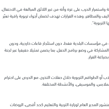
ة واستمرار الحرب على غزة وأنه من غير اللائق المبالغة في الاحتفال،
ف والمظاهر، وهذه القرارات تهدف لضمان أجواء تربوية راقية تعبّر
التربوية".
و في مؤسسات البلدية فقط، دون استئجار قاعات خارجية، ودون
لمشاركة في وضع برنامج الحفل، بما يضمن تمثيلا حقيقيا عبر لجنة
صياغة القرار.
طلاب أو الطواقم التربوية خلال حفلات التخرج، مع الحرص على احترام
لملابس، والموسيقى، والأنشطة المختلفة.
ور المدير العام لوزارة التربية والتعليم كحد أقصى، الروضات