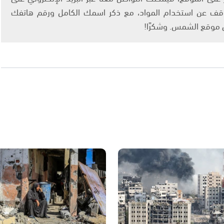
info@ashams.c والطلب بالتوقف عن استخدام المواد، مع ذكر اسمك الكامل ورقم هاتفك
ى موقع الشمس. وشكرًا!