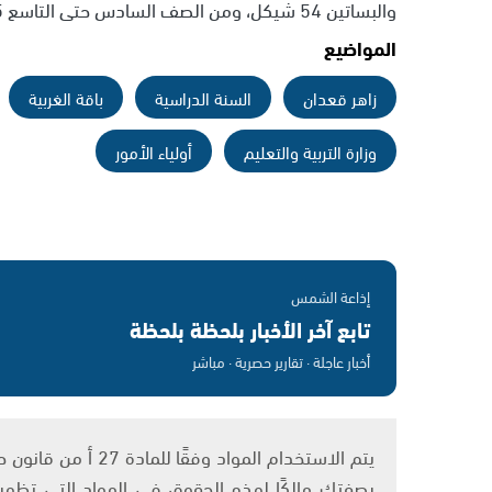
والبساتين 54 شيكل، ومن الصف السادس حتى التاسع 75 شيكل، بينما الصفوف الثانوية 200 شيكل.
المواضيع
زاهر قعدان
السنة الدراسية
باقة الغربية
وزارة التربية والتعليم
أولياء الأمور
إذاعة الشمس
تابع آخر الأخبار بلحظة بلحظة
أخبار عاجلة · تقارير حصرية · مباشر
بصفتك مالكًا لهذه الحقوق في المواد التي تظهر ع