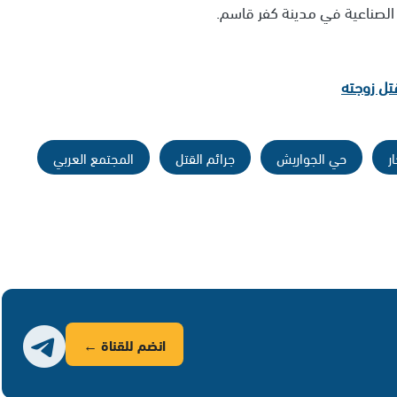
 الصناعية في مدينة كفر قاسم.
تل زوجته
ر
حي الجواريش
جرائم القتل
المجتمع العربي
انضم للقناة ←