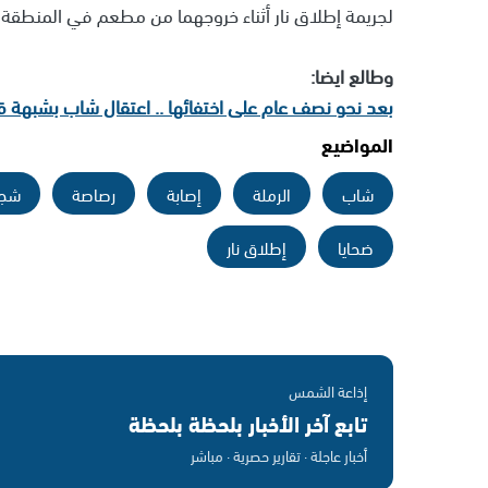
لجريمة إطلاق نار أثناء خروجهما من مطعم في المنطقة
وطالع ايضا:
بعد نحو نصف عام على اختفائها .. اعتقال شاب بشبهة ق
المواضيع
شاب
الرملة
إصابة
رصاصة
شجا
ضحايا
إطلاق نار
إذاعة الشمس
تابع آخر الأخبار بلحظة بلحظة
أخبار عاجلة · تقارير حصرية · مباشر