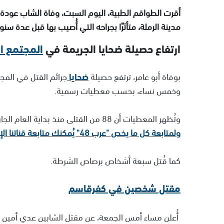
أقرت الطواقم الطبية، اليوم السبت، وفاة الشاب عودة
مدينة الرملة، متأثرًا بجراحه التي أُصيب بها قبل عدة سنو
ارتفاع حصيلة ضحايا الجريمة في
المجتمع ا
بوفاة أبو عامر، ترتفع حصيلة
ضحايا
وخمس نساء، بحسب معطيات رسمية.
وتُظهر المعطيات أن 88 من القتلى منذ بداية العام الجاري سقطوا بإطلاق نار، وكان 47 منهم دون سنّ الثلاثين.
ولمتابعة كل ما يخص "عرب 48" يُمكنك متابعة قناتنا الإخبارية على تلجرام
كما قُتل سبعة أشخاص برصاص الشرطة.
مقتل شخصين في كفرقاسم
أُعلن مساء أمس الجمعة، عن مقتل الشابين عدي أمين 