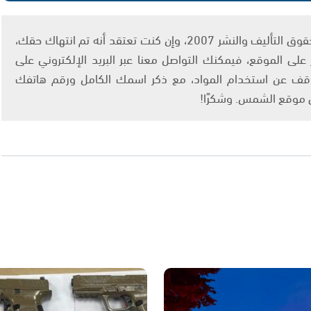
يتم الاستخدام المواد وفقًا للمادة 27 أ من قانون حقوق التأليف والنشر 2007، وإن كنت تعتقد أنه تم انتهاك حقك،
لى الموقع، فيمكنك التواصل معنا عبر البريد الإلكتروني على
info@ashams.c والطلب بالتوقف عن استخدام المواد، مع ذكر اسمك الكامل ورقم هاتفك
ى موقع الشمس. وشكرًا!