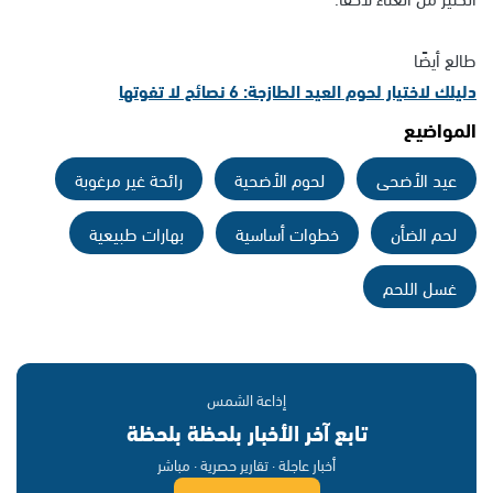
طالع أيضًا
دليلك لاختيار لحوم العيد الطازجة: 6 نصائح لا تفوتها
المواضيع
عيد الأضحى
لحوم الأضحية
رائحة غير مرغوبة
لحم الضأن
خطوات أساسية
بهارات طبيعية
غسل اللحم
إذاعة الشمس
تابع آخر الأخبار بلحظة بلحظة
أخبار عاجلة · تقارير حصرية · مباشر