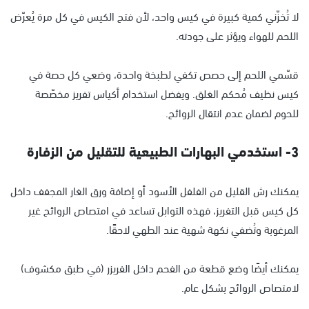
لا تُخزّني كمية كبيرة في كيس واحد، لأن فتح الكيس في كل مرة يُعرّض
اللحم للهواء ويؤثر على جودته.
قسّمي اللحم إلى حصص تكفي لطبخة واحدة، وضعي كل حصة في
كيس نظيف مُحكم الغلق. ويفضل استخدام أكياس تفريز مخصّصة
للحوم لضمان عدم انتقال الروائح.
3- استخدمي البهارات الطبيعية للتقليل من الزفارة
يمكنك رش القليل من الفلفل الأسود أو إضافة ورق الغار المجفف داخل
كل كيس قبل التفريز، فهذه التوابل تساعد في امتصاص الروائح غير
المرغوبة وتُضفي نكهة شهية عند الطهي لاحقًا.
يمكنك أيضًا وضع قطعة من الفحم داخل الفريزر (في طبق مكشوف)
لامتصاص الروائح بشكل عام.