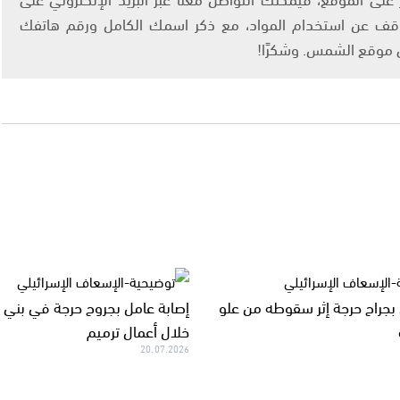
info@ashams.c والطلب بالتوقف عن استخدام المواد، مع ذكر اسمك الكامل ورقم هاتفك
ى موقع الشمس. وشكرًا!
 بجراح حرجة إثر سقوطه من علو
إصابة عامل بجروح حرجة في بني ب
خلال أعمال ترميم
20.07.2026