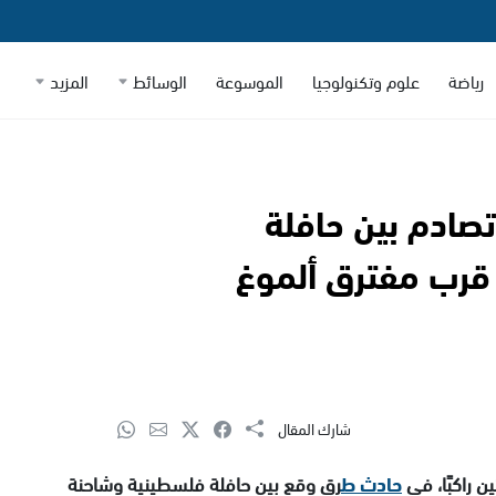
رياضة
علوم وتكنولوجيا
الموسوعة
الوسائط
المزيد
ي حادث تصادم بين حافلة
 قرب مفترق ألموغ
شارك المقال
ن راكبًا، في
حادث ط
رق وقع بين حافلة فلسطينية وشاحنة