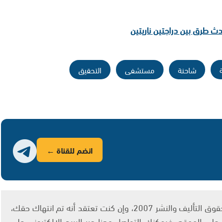
ث طرق بين دراجتين ناريتين
شاحنة
مستشفى
التحقيق
انضم للقناة ←
يتم الاستخدام المواد وفقًا للمادة 27 أ من قانون حقوق التأليف والنشر 2007، وإن كنت تعتقد أنه تم انتهاك حقك،
لى الموقع، فيمكنك التواصل معنا عبر البريد الإلكتروني على