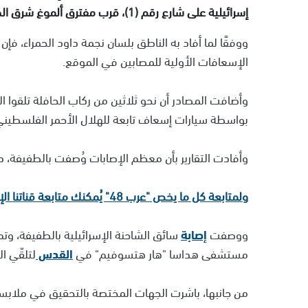
إسرائيلية على شارع رقم (1)، قرب مفترق ألموغ شرق الضفة الغربية.
ووفقًا لما أفاد به الناطق بلسان نجمة داود الحمراء، ف
الإسعافات الأولية للمصابين في الموقع.
وأضافت المصادر أن نحو ثلاثين من ركاب الحافلة تلقوا ال
بواسطة سيارات إسعاف تابعة للهلال الأحمر الفلسطيني 
وأفادت التقارير بأن معظم الإصابات وُصفت بالطفيفة، 
ولمتابعة كل ما يخص "عرب 48" يُمكنك متابعة قناتنا الإخبارية على تلجرام
ووصفت
إصابة
سائق الشاحنة الإسرائيلية بالطفيفة، وتم
مستشفى هداسا "هار هتسوفيم" في
القدس
لتلقّي ال
من جانبها، باشرت الجهات المختصة بالتحقيق في ملاب