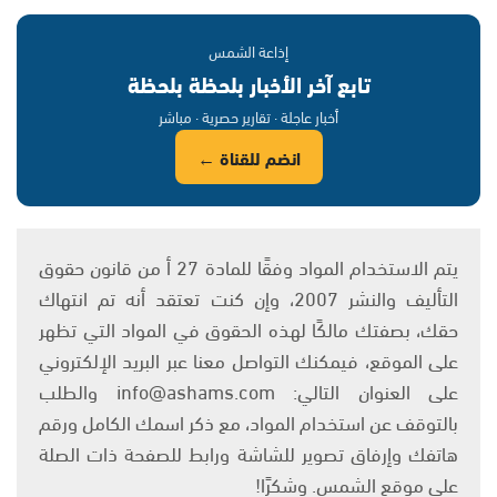
إذاعة الشمس
تابع آخر الأخبار بلحظة بلحظة
أخبار عاجلة · تقارير حصرية · مباشر
انضم للقناة ←
يتم الاستخدام المواد وفقًا للمادة 27 أ من قانون حقوق
التأليف والنشر 2007، وإن كنت تعتقد أنه تم انتهاك
حقك، بصفتك مالكًا لهذه الحقوق في المواد التي تظهر
على الموقع، فيمكنك التواصل معنا عبر البريد الإلكتروني
على العنوان التالي: info@ashams.com والطلب
بالتوقف عن استخدام المواد، مع ذكر اسمك الكامل ورقم
هاتفك وإرفاق تصوير للشاشة ورابط للصفحة ذات الصلة
على موقع الشمس. وشكرًا!