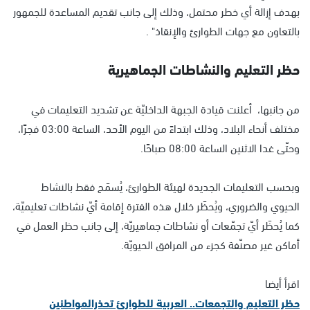
بهدف إزالة أي خطر محتمل، وذلك إلى جانب تقديم المساعدة للجمهور
بالتعاون مع جهات الطوارئ والإنقاذ" .
حظر التعليم والنشاطات الجماهيرية
من جانبها، أعلنت قيادة الجبهة الداخليّة عن تشديد التعليمات في
مختلف أنحاء البلاد، وذلك ابتداءً من اليوم الأحد، الساعة 03:00 فجرًا،
وحتّى غدا الاثنين الساعة 08:00 صباحًا.
وبحسب التعليمات الجديدة لهيئة الطوارئ، يُسمَح فقط بالنشاط
الحيوي والضروري، ويُحظَر خلال هذه الفترة إقامة أيّ نشاطات تعليميّة،
كما يُحظَر أيّ تجمّعات أو نشاطات جماهيريّة، إلى جانب حظر العمل في
أماكن غير مصنّفة كجزء من المرافق الحيويّة.
اقرأ أيضا
حظر التعليم والتجمعات.. العربية للطوارئ تحذرالمواطنين