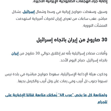
إصابة جراء الهجمات الصاروخية الإيرانية الأخيرة.
وسبق، وسقطت صواريخ إيرانية في وسط وشمال
إسرائيل
، بشكل
مباشر، عقب ساعات من تعرض إيران لضربات أميركية استهدفت
المنشآت النووية.
30 صاروخ من إيران باتجاه إسرائيل
وأفادت مصادر إسرائيلية بأنه تم إطلاق حوالي 30 صاروخ من
إيران
باتجاه إسرائيل، صباح اليوم الأحد.
وذكرت هيئة الإذاعة الإسرائيلية، سقوط صواريخ مباشرة في بلدة نيس
تسيونا جنوب تل أبيب وفي رمات غان وتل أبيب والكرمل بحيفا.
ولمتابعة كل ما يخص "عرب 48" يُمكنك متابعة قناتنا الإخبارية على
تلجرام