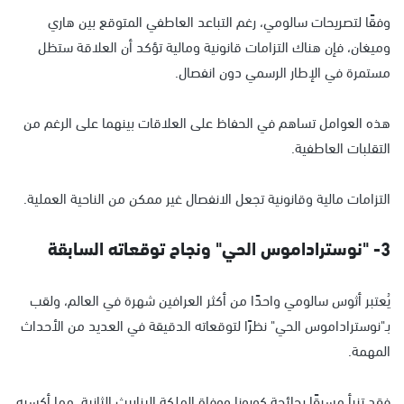
وفقًا لتصريحات سالومي، رغم التباعد العاطفي المتوقع بين هاري
وميغان، فإن هناك التزامات قانونية ومالية تؤكد أن العلاقة ستظل
مستمرة في الإطار الرسمي دون انفصال.
هذه العوامل تساهم في الحفاظ على العلاقات بينهما على الرغم من
التقلبات العاطفية.
التزامات مالية وقانونية تجعل الانفصال غير ممكن من الناحية العملية.
3- "نوستراداموس الحي" ونجاح توقعاته السابقة
يُعتبر أثوس سالومي واحدًا من أكثر العرافين شهرة في العالم، ولقب
بـ"نوستراداموس الحي" نظرًا لتوقعاته الدقيقة في العديد من الأحداث
المهمة.
فقد تنبأ مسبقًا بجائحة كورونا ووفاة الملكة إليزابيث الثانية، مما أكسبه