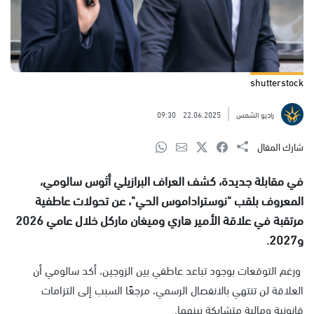
shutterstock
راديو الشمس
22.06.2025
09:30
شارك المقال
في مقابلة جديدة، كشف العراف البرازيلي أثوس سالومي،
المعروف بلقب "نوستراداموس الحي"، عن تحولات عاطفية
مرتقبة في علاقة الأمير هاري وميغان ماركل خلال عامي 2026
و2027.
ورغم التوقعات بوجود تباعد عاطفي بين الزوجين، أكد سالومي أن
العلاقة لن تنتهي بالانفصال الرسمي، مرجعًا السبب إلى التزامات
قانونية ومالية متشابكة بينهما.