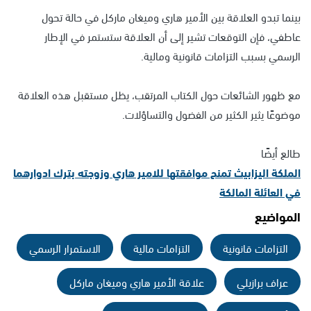
بينما تبدو العلاقة بين الأمير هاري وميغان ماركل في حالة تحول
عاطفي، فإن التوقعات تشير إلى أن العلاقة ستستمر في الإطار
الرسمي بسبب التزامات قانونية ومالية.
مع ظهور الشائعات حول الكتاب المرتقب، يظل مستقبل هذه العلاقة
موضوعًا يثير الكثير من الفضول والتساؤلات.
طالع أيضًا
الملكة اليزابيث تمنح موافقتها للامير هاري وزوجته بترك ادوارهما
في العائلة المالكة
المواضيع
التزامات قانونية
التزامات مالية
الاستمرار الرسمي
عراف برازيلي
علاقة الأمير هاري وميغان ماركل