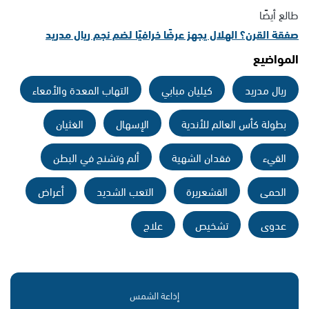
طالع أيضًا
صفقة القرن؟ الهلال يجهز عرضًا خرافيًا لضم نجم ريال مدريد
المواضيع
ريال مدريد
كيليان مبابي
التهاب المعدة والأمعاء
بطولة كأس العالم للأندية
الإسهال
الغثيان
القيء
فقدان الشهية
ألم وتشنج في البطن
الحمى
القشعريرة
التعب الشديد
أعراض
عدوى
تشخيص
علاج
إذاعة الشمس