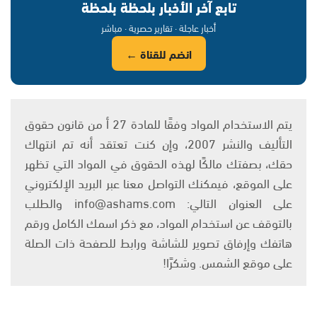
تابع آخر الأخبار بلحظة بلحظة
أخبار عاجلة · تقارير حصرية · مباشر
انضم للقناة ←
يتم الاستخدام المواد وفقًا للمادة 27 أ من قانون حقوق
التأليف والنشر 2007، وإن كنت تعتقد أنه تم انتهاك
حقك، بصفتك مالكًا لهذه الحقوق في المواد التي تظهر
على الموقع، فيمكنك التواصل معنا عبر البريد الإلكتروني
على العنوان التالي: info@ashams.com والطلب
بالتوقف عن استخدام المواد، مع ذكر اسمك الكامل ورقم
هاتفك وإرفاق تصوير للشاشة ورابط للصفحة ذات الصلة
على موقع الشمس. وشكرًا!