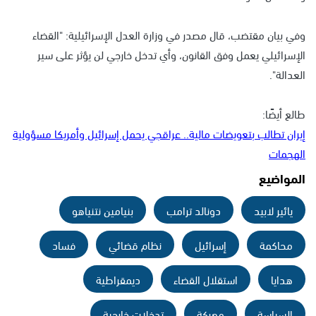
وفي بيان مقتضب، قال مصدر في وزارة العدل الإسرائيلية: "القضاء
الإسرائيلي يعمل وفق القانون، وأي تدخل خارجي لن يؤثر على سير
العدالة".
طالع أيضًا:
إيران تطالب بتعويضات مالية.. عراقجي يحمل إسرائيل وأمريكا مسؤولية
الهجمات
المواضيع
يائير لابيد
دونالد ترامب
بنيامين نتنياهو
محاكمة
إسرائيل
نظام قضائي
فساد
هدايا
استقلال القضاء
ديمقراطية
السياسة
معركة
تدخلات خارجية