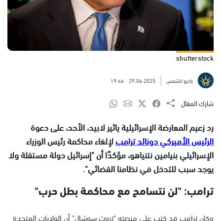
shutterstock
راديو الشمس
29.06.2025
19:46
شارك المقال
رد زعيم المعارضة الإسرائيلية يائير لابيد، الأحد، على دعوة
الرئيس الأميركي دونالد ترامب
لإلغاء محاكمة رئيس الوزراء
الإسرائيلي بنيامين نتنياهو، مؤكدًا أن "إسرائيل دولة مستقلة ولا
يوجد سبب للتدخل في نظامنا القضائي".
ترامب: "لن نتسامح مع محاكمة بطل حرب"
وكان ترامب قد كتب على منصته "تروث سوشال" أن الولايات المتحدة