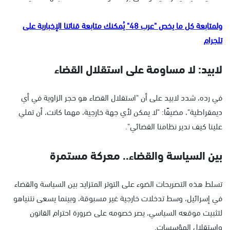
ولمتابعة كل ما يخص "عرب 48" يُمكنك متابعة قناتنا الإخبارية على
تلجرام
لابيد: لا مساومة على استقلال القضاء
في رده، شدد لابيد على أن "استقلال القضاء هو حجر الزاوية في أي
ديمقراطية"، مضيفًا: "لا يمكن لأي جهة خارجية، مهما كانت، أن تملي
علينا كيف ندير نظامنا القضائي".
بين السياسة والقضاء.. معركة مستمرة
تسلط هذه التصريحات الضوء على التوتر المتزايد بين السياسة والقضاء
في إسرائيل، وسط تدخلات خارجية غير مسبوقة، وبينما يسعى نتنياهو
لتثبيت موقعه السياسي، يصر خصومه على ضرورة احترام القانون
واستقلال المؤسسات.