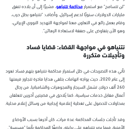
"لن تتسامح" مع استمرار
محاكمة نتنياهو
، مشيرًا إلى أن بلاده تنفق
مليارات الدولارات سنويًا لدعم إسرائيل، وأضاف: "نتنياهو بطل حرب،
وقام بعمل رائع في التعاون معنا لمواجهة التهديد النووي الإيراني،
وهو الآن يتفاوض على صفقة لاستعادة الرهائن".
نتنياهو في مواجهة القضاء: قضايا فساد
وتأجيلات متكررة
تأتي هذه التصريحات في ظل استمرار محاكمة نتنياهو بتهم فساد تعود
إلى عام 2020، حيث يواجه اتهامات بتلقي هدايا فاخرة تتجاوز قيمتها
260 ألف دولار، تشمل السيجار والمجوهرات والشامبانيا، من رجال
أعمال مقابل خدمات سياسية، كما يُلاحق في قضيتين أخريين تتعلقان
بمحاولات للحصول على تغطية إعلامية إيجابية من وسائل إعلام محلية.
وقد تأجلت جلسات المحاكمة عدة مرات، كان آخرها بسبب الأوضاع
الأمنية، فيما يصر نتنياهو على براءته، واصفًا المحاكمة بأنها "مسيسة".