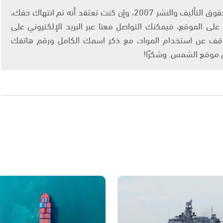
يتم الاستخدام المواد وفقًا للمادة 27 أ من قانون حقوق التأليف والنشر 2007، وإن كنت تعتقد أنه تم انتهاك حقك،
لى الموقع، فيمكنك التواصل معنا عبر البريد الإلكتروني على
info@ashams.c والطلب بالتوقف عن استخدام المواد، مع ذكر اسمك الكامل ورقم هاتفك
ى موقع الشمس. وشكرًا!