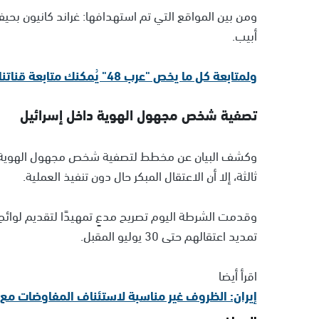
ومن بين المواقع التي تم استهدافها: غراند كانيون بح
أبيب.
ولمتابعة كل ما يخص "عرب 48" يُمكنك متابعة قناتنا الإخبارية على تلجرام
تصفية شخص مجهول الهوية داخل إسرائيل
وكشف البيان عن مخطط لتصفية شخص مجهول الهوية
ثالثة، إلا أن الاعتقال المبكر حال دون تنفيذ العملية.
وقدمت الشرطة اليوم تصريح مدعٍ تمهيدًا لتقديم لوائح
تمديد اعتقالهم حتى 30 يوليو المقبل.
اقرأ أيضا
إيران: الظروف غير مناسبة لاستئناف المفاوضات مع ال