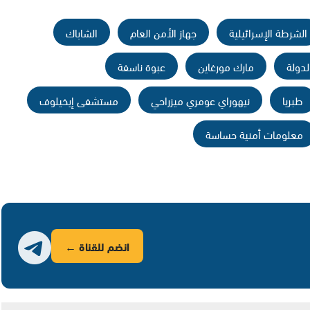
الشرطة الإسرائيلية
جهاز الأمن العام
الشاباك
لدولة
مارك مورغاين
عبوة ناسفة
طبريا
نيهوراي عومري ميزراحي
مستشفى إيخيلوف
معلومات أمنية حساسة
انضم للقناة ←