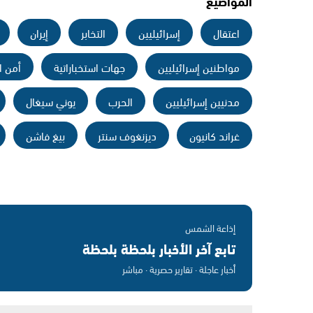
المواضيع
اعتقال
إسرائيليين
التخابر
إيران
مواطنين إسرائيليين
جهات استخباراتية
أمن ا
مدنيين إسرائيليين
الحرب
يوني سيغال
غراند كانيون
ديزنغوف سنتر
بيغ فاشن
إذاعة الشمس
تابع آخر الأخبار بلحظة بلحظة
أخبار عاجلة · تقارير حصرية · مباشر