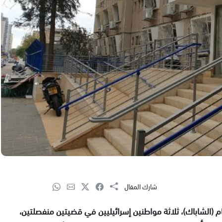
شارك المقال
ام (الشاباك)، ثلاثة مواطنين إسرائيليين في قضيتين منفصلتين،