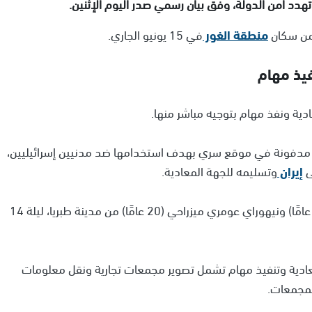
 تهدد أمن الدولة، وفق بيان رسمي صدر اليوم الإثنين.
منطقة الغور
في 15 يونيو الجاري.
فيذ مهام
دية ونفذ مهام بتوجيه مباشر منها.
 مدفونة في موقع سري بهدف استخدامها ضد مدنيين إسرائيليين،
ى
إيران
وتسليمه للجهة المعادية.
أما في القضية الثانية، فقد تم اعتقال يوني سيغال (18 عامًا) ونيهوراي عومري ميزراحي (20 عامًا) من مدينة طبريا، ليلة 14
 معادية وتنفيذ مهام تشمل تصوير مجمعات تجارية ونقل معلومات
لمجمعات.