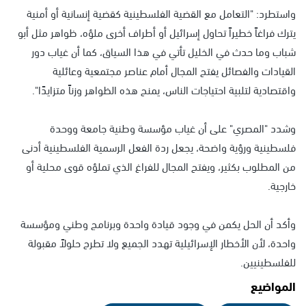
واستطرد: "التعامل مع القضية الفلسطينية كقضية إنسانية أو أمنية
يترك فراغاً خطيراً تحاول إسرائيل أو أطراف أخرى ملؤه، ظواهر مثل أبو
شباب وما حدث في الخليل تأتي في هذا السياق، كما أن غياب دور
القيادات والفصائل يفتح المجال أمام عناصر مجتمعية وعائلية
واقتصادية لتلبية احتياجات الناس، يمنح هذه الظواهر وزناً متزايدًا".
وشدد "المصري" على أن غياب مؤسسة وطنية جامعة ووحدة
فلسطينية ورؤية واضحة، يجعل ردة الفعل الرسمية الفلسطينية أدنى
من المطلوب بكثير، ويفتح المجال للفراغ الذي تملؤه قوى محلية أو
خارجية.
وأكد أن الحل يكمن في وجود قيادة واحدة وبرنامج وطني ومؤسسة
واحدة، لأن الأخطار الإسرائيلية تهدد الجميع ولا تطرح حلولاً مقبولة
للفلسطينيين.
المواضيع