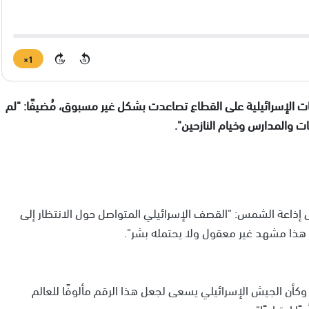
1×
15
15
 الإسرائيلية على القطاع تصاعدت بشكل غير مسبوق، مُضيفًا: "لم
والمدارس وخيام النازحين".
 إذاعة الشمس: "القصف الإسرائيلي المتواصل حول الانتظار إلى
هذا مشهد غير معقول ولا يحتمله بشر".
م يرتقي ما يتراوح بين 80 و100 مواطن، وكأن الجيش الإسرائيلي يسعى لجعل هذا الرقم مألوفًا للعالم
اعتياديًا".