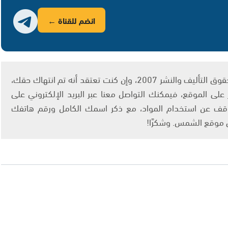
انضم للقناة ←
يتم الاستخدام المواد وفقًا للمادة 27 أ من قانون حقوق التأليف والنشر 2007، وإن كنت تعتقد أنه تم انتهاك حقك،
لى الموقع، فيمكنك التواصل معنا عبر البريد الإلكتروني على
info@ashams.c والطلب بالتوقف عن استخدام المواد، مع ذكر اسمك الكامل ورقم هاتفك
ى موقع الشمس. وشكرًا!