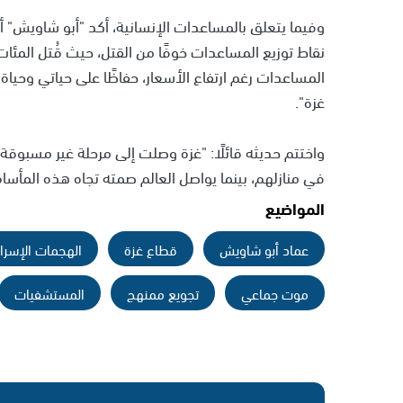
وفيما يتعلق بالمساعدات الإنسانية، أكد "أبو شاويش" أ
نقاط توزيع المساعدات خوفًا من القتل، حيث قُتل المئات
المساعدات رغم ارتفاع الأسعار، حفاظًا على حياتي وحياة
غزة".
واختتم حديثه قائلًا: "غزة وصلت إلى مرحلة غير مسبوق
في منازلهم، بينما يواصل العالم صمته تجاه هذه المأساة 
المواضيع
عماد أبو شاويش
قطاع غزة
الهجمات الإسرائ
موت جماعي
تجويع ممنهج
المستشفيات