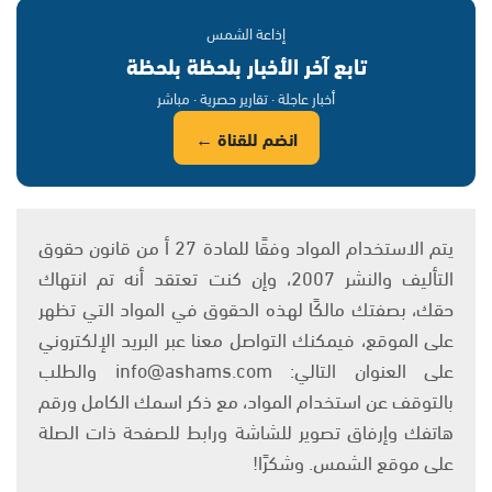
إذاعة الشمس
تابع آخر الأخبار بلحظة بلحظة
أخبار عاجلة · تقارير حصرية · مباشر
انضم للقناة ←
يتم الاستخدام المواد وفقًا للمادة 27 أ من قانون حقوق
التأليف والنشر 2007، وإن كنت تعتقد أنه تم انتهاك
حقك، بصفتك مالكًا لهذه الحقوق في المواد التي تظهر
على الموقع، فيمكنك التواصل معنا عبر البريد الإلكتروني
على العنوان التالي: info@ashams.com والطلب
بالتوقف عن استخدام المواد، مع ذكر اسمك الكامل ورقم
هاتفك وإرفاق تصوير للشاشة ورابط للصفحة ذات الصلة
على موقع الشمس. وشكرًا!