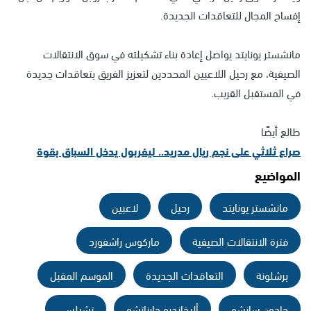
إفساح المجال للتعاقدات الجديدة.
مانشستر يونايتد يواصل إعادة بناء تشكيلته في سوق الانتقالات
الصيفية، مع رحيل اللاعبين المحددين لتعزيز الفريق بتعاقدات جديدة
في المستقبل القريب.
طالع أيضًا
صراع ثلاثي على نجم ريال مدريد.. ليفربول يدخل السباق بقوة
المواضيع
مانشستر يونايتد
رحيل
لاعبين
فترة الانتقالات الصيفية
ماركوس راشفورد
برشلونة
التعاقدات الجديدة
الموسم المقبل
جادون سانشو
أليخاندرو جارناتشو
تشيلسي