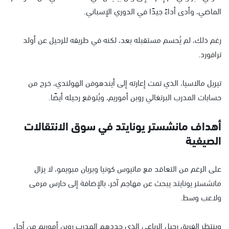
الماضي، وأدى أداءً جيدًا في الدوري الإسباني.
رغم ذلك، لم يُحسم مستقبله بعد، لكنه في طريقه للرحيل عن أولد
ترافورد.
تيريل مالاسيا، الذي تمت إعارته إلى أيندهوفن الهولندي، خرج من
حسابات المدرب البرتغالي روبن أموريم، ويُتوقع رحيله أيضًا.
أهداف مانشستر يونايتد في سوق الانتقالات
الصيفية
على الرغم من التعاقد مع ماتيوس كونيا وبريان مبويمو، لا يزال
مانشستر يونايتد يبحث عن مهاجم آخر، بالإضافة إلى حارس مرمى
ولاعب وسط.
وينتظر الفريق رحيل الرباعي الذي حددهم المدرب روبن أموريم من أجل