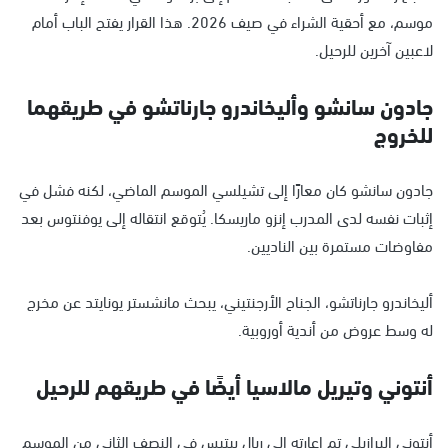
موسم، مع أحقية الشراء في صيف 2026. هذا القرار يفتح الباب أمام
لاعبين آخرين للرحيل.
جادون سانشو وأليخاندرو جارناتشو في طريقهما
للخروج
جادون سانشو كان معارًا إلى تشيلسي الموسم الماضي، لكنه فشل في
إثبات نفسه لدى المدرب إنزو ماريسكا. يُتوقع انتقاله إلى يوفنتوس بعد
مفاوضات مستمرة بين الناديين.
أليخاندرو جارناتشو، الجناح الأرجنتيني، يبحث مانشستر يونايتد عن مخرج
له وسط عروض من أندية أوروبية.
أنتوني وتيريل مالاسيا أيضًا في طريقهم للرحيل
أنتوني البرازيلي تم إعارته إلى ريال بيتيس في النصف الثاني من الموسم