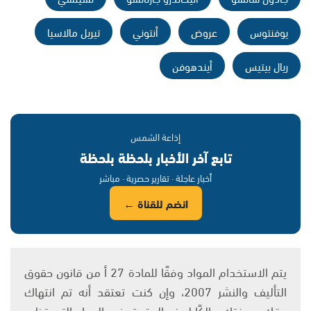
يوفنتوس
عروض
أنتوني
تيريل مالاسيا
ريال بيتيس
أيندهوفن
إذاعة الشمس
تابع آخر الأخبار بلحظة بلحظة
أخبار عاجلة · تقارير حصرية · مباشر
انضم للقناة ←
يتم الاستخدام المواد وفقًا للمادة 27 أ من قانون حقوق
التأليف والنشر 2007، وإن كنت تعتقد أنه تم انتهاك
حقك، بصفتك مالكًا لهذه الحقوق في المواد التي تظهر