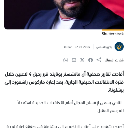
Shutterstock
راديو الشمس
22.07.2025
08:52
شارك المقال
أفادت تقارير صحفية أن مانشستر يونايتد قرر رحيل 4 لاعبين خلال
فترة الانتقالات الصيفية الجارية، بعد إعارة ماركوس راشفورد إلى
برشلونة.
النادي يسعى لإفساح المجال أمام التعاقدات الجديدة استعدادًا
للموسم المقبل.
أصبح راشفورد على أعتاب الانضمام إلى برشلونة في صفقة إعارة لمدة