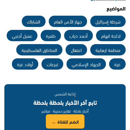
المواضيع
شرطة إسرائيل
جهاز الأمن العام
الشاباك
لائحة اتهام
أحمد ذياب
طمرة
عميل أجنبي
منظمة ارهابية
اعتقال
المناطق الفلسطينية
غزة
الجهاد الإسلامي
تبرعات
أولاد غزة
إذاعة الشمس
تابع آخر الأخبار بلحظة بلحظة
أخبار عاجلة · تقارير حصرية · مباشر
انضم للقناة ←