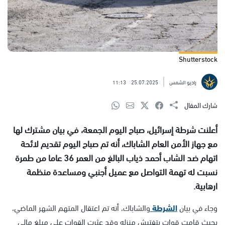
Shutterstock
راديو الشمس
25.07.2025
11:13
شارك المقال
أعلنت شرطة إسرائيل، صباح اليوم الجمعة، في بيان مشترك لها
مع جهاز الأمن العام الشاباك، أنه تم صباح اليوم تقديم لائحة
اتهام ضد الشاب أحمد ذياب البالغ من العمر 36 عاما من طمرة
نسبت له تهمة التواصل مع عميل أجنبي ومساعدة منظمة
ارهابية.
وجاء في بيان
الشرطة
والشاباك، أنه تم اعتقال المتهم الشهر الماضي،
بحيث قامت قوات بتفتيش منزله وقد عثرت القوات على مبلغ مالي