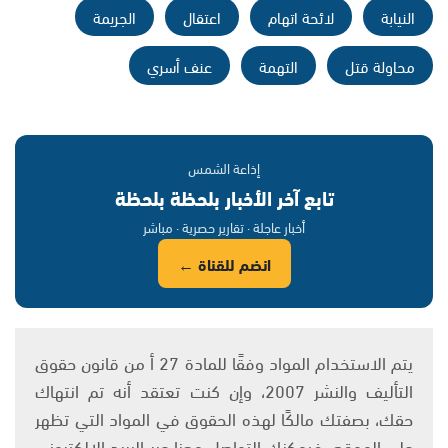
النيابة
لائحة اتهام
اعتقال
الجريمة
محاولة قتل
التهمة
عنف أسري
إذاعة الشمس
تابع آخر الأخبار بلحظة بلحظة
أخبار عاجلة · تقارير حصرية · مباشر
انضم للقناة ←
يتم الاستخدام المواد وفقًا للمادة 27 أ من قانون حقوق
التأليف والنشر 2007، وإن كنت تعتقد أنه تم انتهاك
حقك، بصفتك مالكًا لهذه الحقوق في المواد التي تظهر
على الموقع، فيمكنك التواصل معنا عبر البريد الإلكتروني