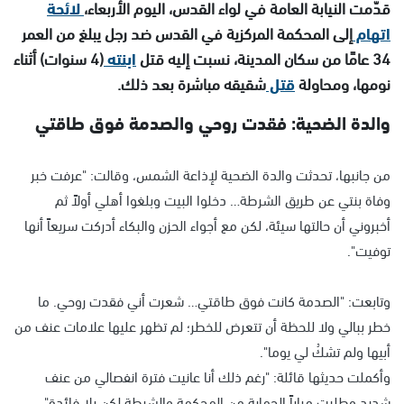
قدّمت النيابة العامة في لواء القدس، اليوم الأربعاء،
لائحة
اتهام
إلى المحكمة المركزية في القدس ضد رجل يبلغ من العمر
34 عامًا من سكان المدينة، نسبت إليه قتل
ابنته
(4 سنوات) أثناء
نومها، ومحاولة
قتل
شقيقه مباشرة بعد ذلك.
والدة الضحية: فقدت روحي والصدمة فوق طاقتي
من جانبها، تحدثت والدة الضحية لإذاعة الشمس، وقالت: "عرفت خبر
وفاة بنتي عن طريق الشرطة… دخلوا البيت وبلغوا أهلي أولاً ثم
أخبروني أن حالتها سيئة، لكن مع أجواء الحزن والبكاء أدركت سريعاً أنها
توفيت".
وتابعت: "الصدمة كانت فوق طاقتي… شعرت أني فقدت روحي. ما
خطر ببالي ولا للحظة أن تتعرض للخطر؛ لم تظهر عليها علامات عنف من
أبيها ولم تشكُ لي يوما".
وأكملت حديثها قائلة: "رغم ذلك أنا عانيت فترة انفصالي من عنف
شديد وطلبت مراراً الحماية من المحكمة والشرطة لكن بلا فائدة".