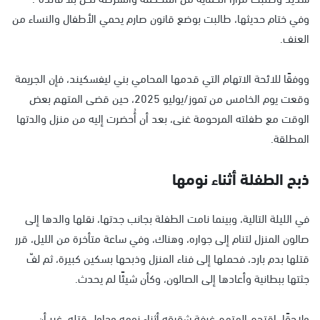
وفي ختام حديثها، طالبت بوضع قانون صارم يحمي الأطفال والنساء من
العنف.
ووفقًا للائحة الاتهام التي قدمها المحامي بني ليفسكيند، فإن الجريمة
وقعت يوم الخامس من تموز/يوليو 2025، حين قضى المتهم بعض
الوقت مع طفلته المرحومة غنى، بعد أن أُحضرت إليه من منزل والدتها
المطلقة.
ذبح الطفلة أثناء نومها
في الليلة التالية، وبينما نامت الطفلة بجانب جدتها، نقلها والدها إلى
صالون المنزل لتنام إلى جواره، وهناك، وفي ساعة متأخرة من الليل، قرر
قتلها بدم بارد، فحملها إلى فناء المنزل وذبحها بسكين كبيرة، ثم لفّ
جثتها ببطانية وأعادها إلى الصالون، وكأن شيئًا لم يحدث.
ولاحقًا، اقتحم المتهم غرفة شقيقه أثناء نومه وحاول قتله، غير أن