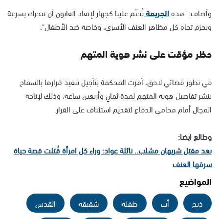
وأضاف: "هذه
الجريمة
تُحتّم علينا كجهاز لإنفاذ القانون أن نتحرك بسرعة
وبحزم تجاه كل مظاهر العنف الأسري، وخاصة ضد الأطفال".
حظر مؤقت على نشر هوية المتهم
في تطور قضائي لاحق، أمرت المحكمة بتأجيل تنفيذ قرارها بالسماح
بنشر تفاصيل هوية المتهم لمدة ثمانٍ وأربعين ساعة، وذلك لإتاحة
المجال أمام محامي الدفاع لتقديم استئناف على القرار.
وطالع ايضا:
بعد مقتل شريهان مشلب.. نائلة عواد: وراء كل امرأة قُتلت قصة حياة
سرقها العنف
المواضيع
ذبح
أب
طفلة
شقيقه
القدس