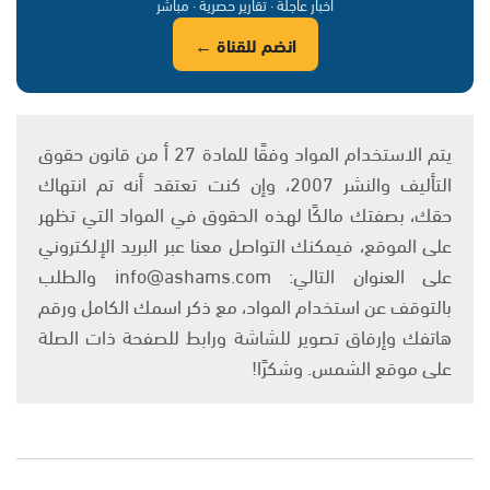
أخبار عاجلة · تقارير حصرية · مباشر
انضم للقناة ←
يتم الاستخدام المواد وفقًا للمادة 27 أ من قانون حقوق
التأليف والنشر 2007، وإن كنت تعتقد أنه تم انتهاك
حقك، بصفتك مالكًا لهذه الحقوق في المواد التي تظهر
على الموقع، فيمكنك التواصل معنا عبر البريد الإلكتروني
على العنوان التالي: info@ashams.com والطلب
بالتوقف عن استخدام المواد، مع ذكر اسمك الكامل ورقم
هاتفك وإرفاق تصوير للشاشة ورابط للصفحة ذات الصلة
على موقع الشمس. وشكرًا!