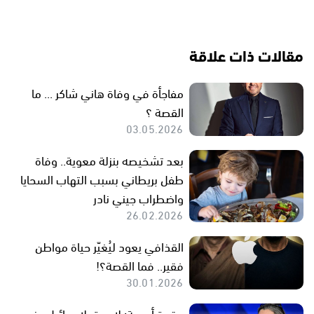
مقالات ذات علاقة
مفاجأة في وفاة هاني شاكر ... ما
القصة ؟
03.05.2026
بعد تشخيصه بنزلة معوية.. وفاة
طفل بريطاني بسبب التهاب السحايا
واضطراب جيني نادر
26.02.2026
القذافي يعود ليُغيّر حياة مواطن
فقير.. فما القصة؟!
30.01.2026
مقررة أممية: لا يحق لإسرائيل منع