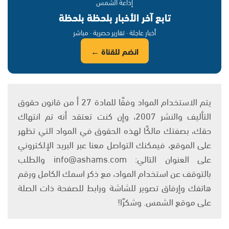
إذاعة الشمس
تابع آخر الأخبار بلحظة بلحظة
أخبار عاجلة · تقارير حصرية · مباشر
انضم للقناة ←
يتم الاستخدام المواد وفقًا للمادة 27 أ من قانون حقوق
التأليف والنشر 2007، وإن كنت تعتقد أنه تم انتهاك
حقك، بصفتك مالكًا لهذه الحقوق في المواد التي تظهر
على الموقع، فيمكنك التواصل معنا عبر البريد الإلكتروني
على العنوان التالي: info@ashams.com والطلب
بالتوقف عن استخدام المواد، مع ذكر اسمك الكامل ورقم
هاتفك وإرفاق تصوير للشاشة ورابط للصفحة ذات الصلة
على موقع الشمس. وشكرًا!