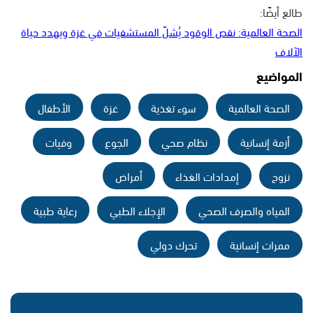
طالع أيضًا:
الصحة العالمية: نقص الوقود يُشلّ المستشفيات في غزة ويهدد حياة
الآلاف
المواضيع
الصحة العالمية
سوء تغذية
غزة
الأطفال
أزمة إنسانية
نظام صحي
الجوع
وفيات
نزوح
إمدادات الغذاء
أمراض
المياه والصرف الصحي
الإجلاء الطبي
رعاية طبية
ممرات إنسانية
تحرك دولي