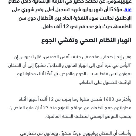
غيبرييسوس، عن تصاعد خطير في الأزمة الإنسانية داخل قطاع
غزة
، مؤكدًا أن شهر يوليو شهد تسجيل أعلى رقم شهري على
الإطلاق لحالات سوء التغذية الحاد بين الأطفال دون سن
الخامسة، حيث بلغ عددهم نحو 12 ألف طفل.
انهيار النظام الصحي وتفشي الجوع
وفي إيجاز صحفي عقده في جنيف أمس الخميس، قال تيدروس إن
"اليأس في غزة أدى إلى انهيار القانون والنظام"، مشيرًا إلى أن السكان
يموتون ليس فقط بسبب الجوع والمرض، بل أيضًا أثناء محاولاتهم
اليائسة للحصول على الطعام.
وأكثر من 1600 شخص قتلوا وما يقرب من 12 ألف أصيبوا أثناء
محاولتهم جمع الطعام من مواقع التوزيع منذ 27 أيار/ مايو الماضي"،
بحسب الموقع الرسمي لمنظمة الصحة العالمية.
وأضاف أن السكان يواجهون نزوحًا متكررًا، ويعانون من حصار في