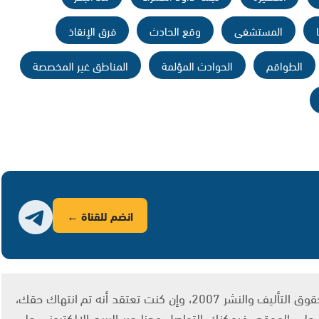
المستشفى
وقع الحادث
فرق الإنقاذ
الطواقم
الحوادث المؤلمة
المناطق غير المخصصة
انضم للقناة ←
يتم الاستخدام المواد وفقًا للمادة 27 أ من قانون حقوق التأليف والنشر 2007، وإن كنت تعتقد أنه تم انتهاك حقك،
لى الموقع، فيمكنك التواصل معنا عبر البريد الإلكتروني على