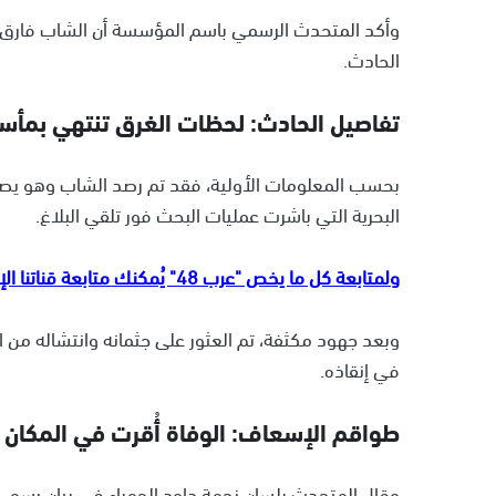
وأكد المتحدث الرسمي باسم المؤسسة أن الشاب فارق ا
الحادث.
تفاصيل الحادث: لحظات الغرق تنتهي بمأس
بحسب المعلومات الأولية، فقد تم رصد الشاب وهو يصارع
البحرية التي باشرت عمليات البحث فور تلقي البلاغ.
ولمتابعة كل ما يخص "عرب 48" يُمكنك متابعة قناتنا الإخبارية على تلجرام
وبعد جهود مكثفة، تم العثور على جثمانه وانتشاله من الم
في إنقاذه.
طواقم الإسعاف: الوفاة أُقرت في المكان
وقال المتحدث بلسان نجمة داود الحمراء في بيان رسمي: "ع