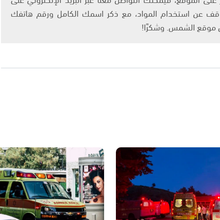
info@ashams.c والطلب بالتوقف عن استخدام المواد، مع ذكر اسمك الكامل ورقم هاتفك
ى موقع الشمس. وشكرًا!