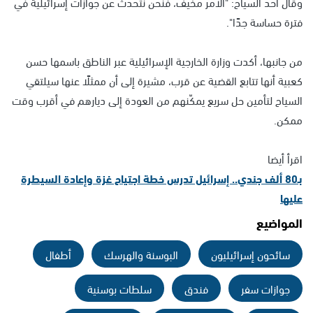
وقال أحد السياح: "الأمر مخيف، فنحن نتحدث عن جوازات إسرائيلية في
فترة حساسة جدًا".
من جانبها، أكدت وزارة الخارجية الإسرائيلية عبر الناطق باسمها حسن
كعبية أنها تتابع القضية عن قرب، مشيرة إلى أن ممثلًا عنها سيلتقي
السياح لتأمين حل سريع يمكّنهم من العودة إلى ديارهم في أقرب وقت
ممكن.
اقرأ أيضا
بـ80 ألف جندي.. إسرائيل تدرس خطة اجتياح غزة وإعادة السيطرة
عليها
المواضيع
سائحون إسرائيليون
البوسنة والهرسك
أطفال
جوازات سفر
فندق
سلطات بوسنية