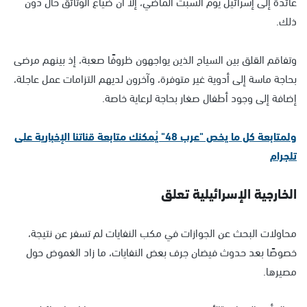
عائدة إلى إسرائيل يوم السبت الماضي، إلا أن ضياع الوثائق حال دون
ذلك.
وتفاقم القلق بين السياح الذين يواجهون ظروفًا صعبة، إذ بينهم مرضى
بحاجة ماسة إلى أدوية غير متوفرة، وآخرون لديهم التزامات عمل عاجلة،
إضافة إلى وجود أطفال صغار بحاجة لرعاية خاصة.
ولمتابعة كل ما يخص "عرب 48" يُمكنك متابعة قناتنا الإخبارية على
تلجرام
الخارجية الإسرائيلية تعلق
محاولات البحث عن الجوازات في مكب النفايات لم تسفر عن نتيجة،
خصوصًا بعد حدوث فيضان جرف بعض النفايات، ما زاد الغموض حول
مصيرها.