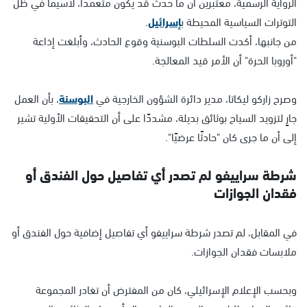
الرواية الرسمية، معتبرين أن ما حدث قد يكون متعمّدًا، لاسيما في ظل
التوترات السياسية المحيطة ب
إسرائيل
.
من جانبها، أكدت السلطات البوسنية وقوع الحادث، وأبلغت إذاعة
"أوروبا الحرة" أن الأمر قيد المعالجة.
وصرح زاركو ليكاتا، مدير دائرة الشؤون الخارجية في
البوسنة
، بأن العمل
جارٍ لتزويد السياح بوثائق بديلة، مشددًا على أن التحقيقات الأولية تشير
إلى أن ما جرى كان "حادثًا عرضيًا".
شرطة سراييفو لم تصدر أي تفاصيل حول الفندق أو
فقدان الجوازات
في المقابل، لم تصدر شرطة سراييفو أي تفاصيل إضافية حول الفندق أو
ملابسات فقدان الجوازات.
وبحسب الإعلام الإسرائيلي، كان من المفترض أن تغادر المجموعة