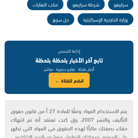
سراييفو
شرطة سراييفو
مكب النفايات
وزارة الخارجية الإسرائيلية
حل سريع
إذاعة الشمس
تابع آخر الأخبار بلحظة بلحظة
أخبار عاجلة · تقارير حصرية · مباشر
انضم للقناة ←
يتم الاستخدام المواد وفقًا للمادة 27 أ من قانون حقوق
التأليف والنشر 2007، وإن كنت تعتقد أنه تم انتهاك
حقك، بصفتك مالكًا لهذه الحقوق في المواد التي تظهر
على الموقع، فيمكنك التواصل معنا عبر البريد الإلكتروني