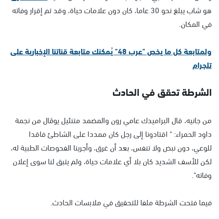
هو شاب يبلغ نحو 30 عاما، كان دون علامات حياة، وقد تم إقرار وفاته
في المكان.
ولمتابعة كل ما يخص "عرب 48" يُمكنك متابعة قناتنا الإخبارية على
تلجرام
الشرطة تحقق في الحادث
من جانيه، قال البراميدك عامي رون والمضمد متنئيل يوڤال من نجمة
داود الحمراء: " اقتادونا إلى رجل كان ممددا على الشاطئ فاقدا
للوعي، دون نبض ولا تنفس، بعد أن غرق، وأجرينا الفحوصات الطبية له،
لكن للأسف الشديد كان بلا أي علامات حياة، ولم يتبق لنا سوى إعلان
وفاته".
فيما فتحت الشرطة ملفا للتحقيق في ملابسات الحادث.