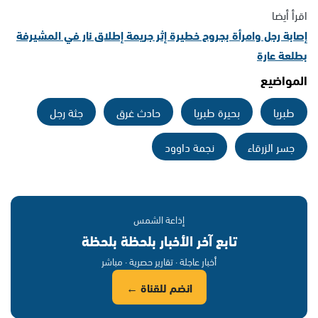
اقرأ أيضا
إصابة رجل وامرأة بجروح خطيرة إثر جريمة إطلاق نار في المشيرفة
بطلعة عارة
المواضيع
طبريا
بحيرة طبريا
حادث غرق
جثة رجل
جسر الزرقاء
نجمة داوود
إذاعة الشمس
تابع آخر الأخبار بلحظة بلحظة
أخبار عاجلة · تقارير حصرية · مباشر
انضم للقناة ←