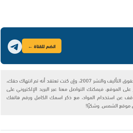
انضم للقناة ←
يتم الاستخدام المواد وفقًا للمادة 27 أ من قانون حقوق التأليف والنشر 2007، وإن كنت تعتقد أنه تم انتهاك حقك،
لى الموقع، فيمكنك التواصل معنا عبر البريد الإلكتروني على
info@ashams.c والطلب بالتوقف عن استخدام المواد، مع ذكر اسمك الكامل ورقم هاتفك
ى موقع الشمس. وشكرًا!