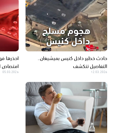
حادث خطير داخل كنيس بميشيغان..
التفاصيل تتكشف
امتصاص ال
05.03.2026
12.03.2026