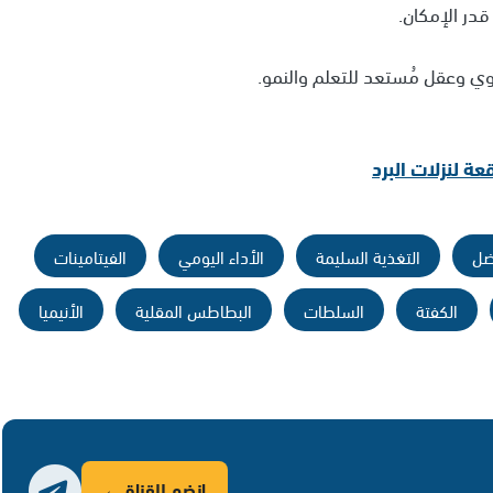
قدر الإمكان.
ي وعقل مُستعد للتعلم والنمو.
 لنزلات البرد
ضل
التغذية السليمة
الأداء اليومي
الفيتامينات
الكفتة
السلطات
البطاطس المقلية
الأنيميا
انضم للقناة ←