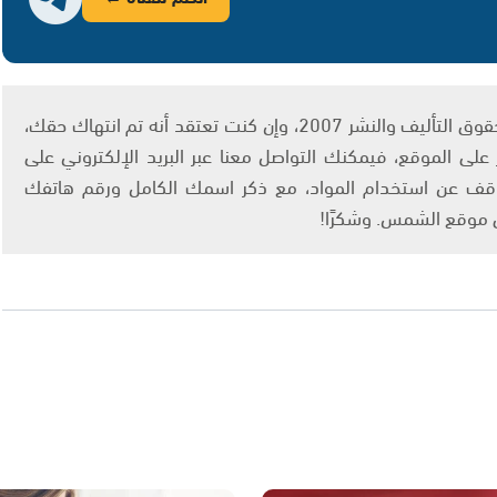
يتم الاستخدام المواد وفقًا للمادة 27 أ من قانون حقوق التأليف والنشر 2007، وإن كنت تعتقد أنه تم انتهاك حقك،
لى الموقع، فيمكنك التواصل معنا عبر البريد الإلكتروني على
info@ashams.c والطلب بالتوقف عن استخدام المواد، مع ذكر اسمك الكامل ورقم هاتفك
ى موقع الشمس. وشكرًا!