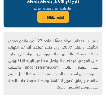
تابع آخر الأخبار بلحظة بلحظة
أخبار عاجلة · تقارير حصرية · مباشر
انضم للقناة ←
يتم الاستخدام المواد وفقًا للمادة 27 أ من قانون حقوق
التأليف والنشر 2007، وإن كنت تعتقد أنه تم انتهاك
حقك، بصفتك مالكًا لهذه الحقوق في المواد التي تظهر
على الموقع، فيمكنك التواصل معنا عبر البريد الإلكتروني
على العنوان التالي: info@ashams.com والطلب
بالتوقف عن استخدام المواد، مع ذكر اسمك الكامل ورقم
هاتفك وإرفاق تصوير للشاشة ورابط للصفحة ذات الصلة
على موقع الشمس. وشكرًا!