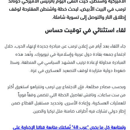
الأميركية واشنطن، حيث التقى اليوم بالرئيس الأميركي دونالد
ترمب في البيت الأبيض، لبحث خطة واشنطن المقترحة لوقف
إطلاق النار والتوصل إلى تسوية شاملة.
لقاء استثنائي في توقيت حساس
جاء اللقاء بعد أيام من إعلان ترمب عن مبادرة جديدة لإنهاء الحرب، خلال
اجتماع جمعه بقادة دول عربية وإسلامية في نيويورك، وتُعد هذه
المبادرة محاولة لإعادة ترتيب المشهد السياسي في المنطقة، وسط
ضغوط دولية متزايدة لوقف التصعيد العسكري في غزة.
وبحسب مصادر مطلعة، فإن الاجتماع بين ترمب ونتنياهو استغرق أكثر
من ست ساعات، وناقش تفاصيل الخطة التي تتضمن وقفاً فورياً
للعمليات العسكرية، وإعادة الأسرى، وتحديد مستقبل القطاع ضمن
إطار دولي تشارك فيه أطراف ضامنة مثل تركيا والصين.
ولمتابعة كل ما يخص "عرب 48" يُمكنك متابعة قناتنا الإخبارية على