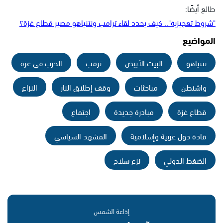
طالع أيضًا:
"شروط تعجيزية".. كيف يحدد لقاء ترامب ونتنياهو مصير قطاع غزة؟
المواضيع
نتنياهو
البيت الأبيض
ترمب
الحرب في غزة
واشنطن
مباحثات
وقف إطلاق النار
النزاع
قطاع غزة
مبادرة جديدة
اجتماع
قادة دول عربية وإسلامية
المشهد السياسي
الضغط الدولي
نزع سلاح
إذاعة الشمس