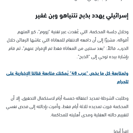
إسرائيلي يهدد بذبح نتنياهو وبن غفير
وخلال جلسة المحكمة، التي عُقدت عبر تقنية "زووم"، كرر المتهم
أقواله، مشيرًا إلى أن دافعه الانتقام للمعاناة التي عاشها الرهائن خلال
الحرب، قائلاً: "بعد سنتين من المعاناة فقط تم الإفراج عنهم"، ثم قام
بإشارة بيده توحي إلى "الذبح".
ولمتابعة كل ما يخص "عرب 48" يُمكنك متابعة قناتنا الإخبارية على
تلجرام
وطلبت الشرطة تمديد اعتقاله خمسة أيام لاستكمال التحقيق، إلا أن
المحكمة قررت تمديده ثلاثة أيام فقط، وأمرت بإحالته إلى فحص نفسي
لتقييم حالته العقلية ومدى أهليته للمحاكمة.
اقرأ أيضا