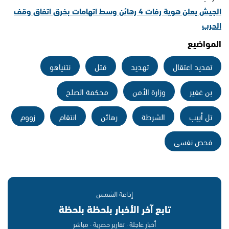
الجيش يعلن هوية رفات 4 رهائن وسط اتهامات بخرق اتفاق وقف
الحرب
المواضيع
تمديد اعتقال
تهديد
قتل
نتنياهو
بن غفير
وزارة الأمن
محكمة الصلح
تل أبيب
الشرطة
رهائن
انتقام
زووم
فحص نفسي
إذاعة الشمس
تابع آخر الأخبار بلحظة بلحظة
أخبار عاجلة · تقارير حصرية · مباشر