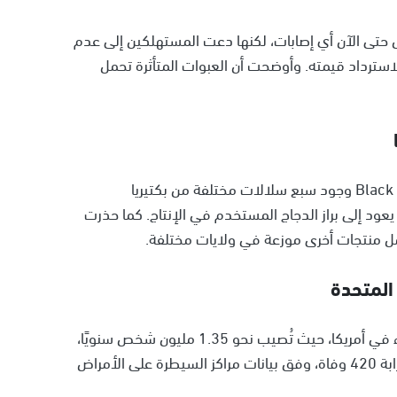
لدواء الأمريكية (FDA) أنه لم تُسجّل حتى الآن أي إصابات، لكنها دعت المستهلكين إلى عدم
ر لاسترداد قيمته. وأوضحت أن العبوات المتأثرة تحمل
وأظهرت الفحوص التي أُجريت في منشأة شركة Black Sheep وجود سبع سلالات مختلفة من بكتيريا
مصدر التلوث يعود إلى براز الدجاج المستخدم في الإنتاج. كما حذرت
ل منتجات أخرى موزعة في ولايات مختلفة.
المتحدة
تُعد السالمونيلا من أبرز أسباب الأمراض المنقولة بالغذاء في أمريكا، حيث تُصيب نحو 1.35 مليون شخص سنويًا،
وتؤدي إلى أكثر من 26 ألف حالة دخول للمستشفى وقرابة 420 وفاة، وفق بيانات مراكز السيطرة على الأمراض