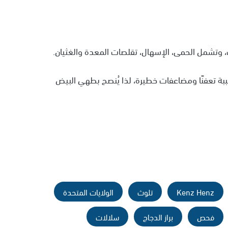
 وتشمل الحمى، الإسهال، تقلصات المعدة والغثيان.
بة تعفنًا ومضاعفات خطيرة، لذا يُنصح بطهي البيض
Kenz Henz
تلوث
الولايات المتحدة
فحص
براز الدجاج
سلالات