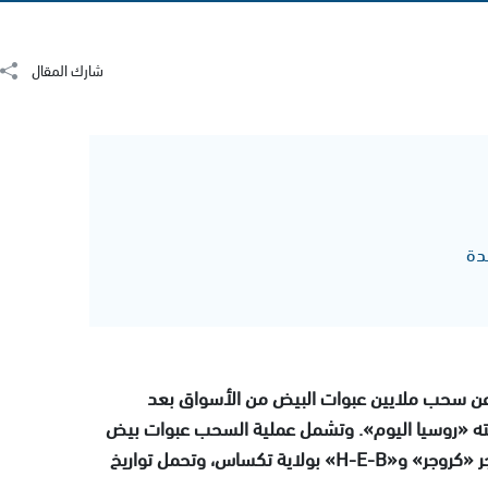
شارك المقال
دة
Blac وKenz Henz الأمريكيتان عن سحب ملايين عبوات البيض من الأسواق بعد
 نقلته «روسيا اليوم». وتشمل عملية السحب عبوات بيض
من الدرجة AA تحتوي على 12 بيضة، كانت تُباع في متاجر «كروجر» و«H-E-B» بولاية تكساس، وتحمل تواريخ