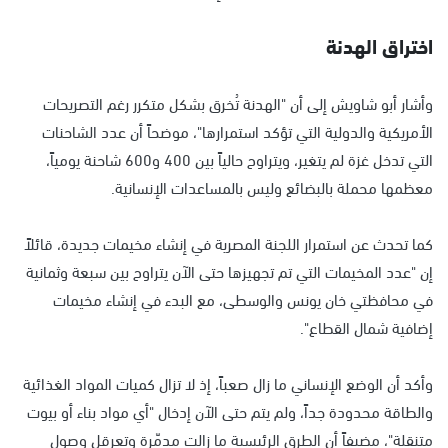
اختراق الهدنة
وأشار أبو شاويش إلى أن "الهدنة تُخرق بشكل متكرر رغم التصريحات
الأمريكية والدولية التي تؤكد استمرارها"، موضحاً أن عدد الشاحنات
التي تدخل غزة لم يتغير، ويتراوح حالياً بين 400 و600 شاحنة يومياً،
معظمها محملة بالبضائع وليس بالمساعدات الإنسانية.
كما تحدث عن استمرار اللجنة المصرية في إنشاء مخيمات جديدة، قائلاً
إن "عدد المخيمات التي تم تجهيزها حتى الآن يتراوح بين سبعة وثمانية
في محافظتي خان يونس والوسطى، مع البدء في إنشاء مخيمات
إضافية شمال القطاع".
وأكد أن الوضع الإنساني ما زال صعباً، إذ لا تزال كميات المواد الغذائية
والطاقة محدودة جداً، ولم يتم حتى الآن إدخال "أي مواد بناء أو بيوت
متنقلة"، مضيفاً أن الطرق الرئيسية ما زالت مدمّرة وتعرقل وصول