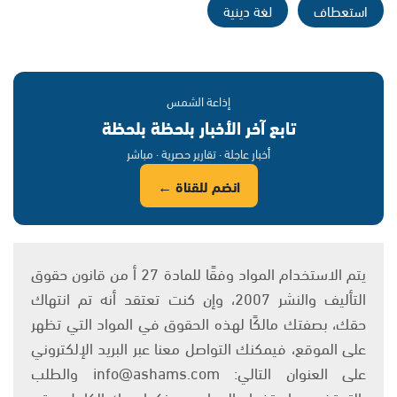
استعطاف
لغة دينية
إذاعة الشمس
تابع آخر الأخبار بلحظة بلحظة
أخبار عاجلة · تقارير حصرية · مباشر
انضم للقناة ←
يتم الاستخدام المواد وفقًا للمادة 27 أ من قانون حقوق
التأليف والنشر 2007، وإن كنت تعتقد أنه تم انتهاك
حقك، بصفتك مالكًا لهذه الحقوق في المواد التي تظهر
على الموقع، فيمكنك التواصل معنا عبر البريد الإلكتروني
على العنوان التالي: info@ashams.com والطلب
بالتوقف عن استخدام المواد، مع ذكر اسمك الكامل ورقم