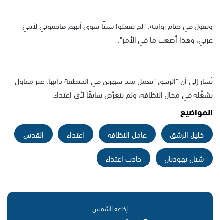
ويقول في ختام روايته: "لم يفعلوا شيئًا سوى أنهم هاجموني لأنني
عربي، وهذا أصعب ما في الأمر".
يُشار إلى أن "الرشق "يعمل منذ شهرين في المنطقة ذاتها، عبر مقاول
يشغّله في مجال النظافة، ولم يتعرّض سابقًا لأي اعتداء.
المواضيع
خليل الرشق
عامل النظافة
اعتداء
القدس
شبان يهوديان
حادث اعتداء
إذاعة الشمس