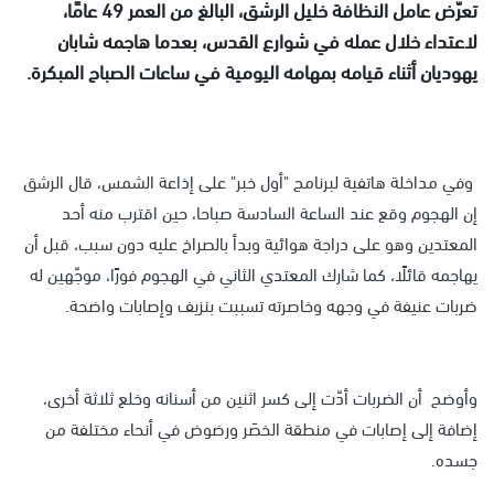
تعرّض عامل النظافة خليل الرشق، البالغ من العمر 49 عامًا،
لاعتداء خلال عمله في شوارع القدس، بعدما هاجمه شابان
يهوديان أثناء قيامه بمهامه اليومية في ساعات الصباح المبكرة.
وفي مداخلة هاتفية لبرنامج "أول خبر" على إذاعة الشمس، قال الرشق
إن الهجوم وقع عند الساعة السادسة صباحا، حين اقترب منه أحد
المعتدين وهو على دراجة هوائية وبدأ بالصراخ عليه دون سبب، قبل أن
يهاجمه قائلًا، كما شارك المعتدي الثاني في الهجوم فورًا، موجّهين له
ضربات عنيفة في وجهه وخاصرته تسببت بنزيف وإصابات واضحة.
وأوضح أن الضربات أدّت إلى كسر اثنين من أسنانه وخلع ثلاثة أخرى،
إضافة إلى إصابات في منطقة الخصَر ورضوض في أنحاء مختلفة من
جسده.