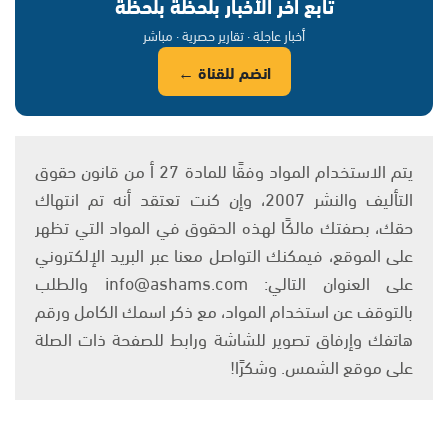
تابع آخر الأخبار بلحظة بلحظة
أخبار عاجلة · تقارير حصرية · مباشر
انضم للقناة ←
يتم الاستخدام المواد وفقًا للمادة 27 أ من قانون حقوق
التأليف والنشر 2007، وإن كنت تعتقد أنه تم انتهاك
حقك، بصفتك مالكًا لهذه الحقوق في المواد التي تظهر
على الموقع، فيمكنك التواصل معنا عبر البريد الإلكتروني
على العنوان التالي: info@ashams.com والطلب
بالتوقف عن استخدام المواد، مع ذكر اسمك الكامل ورقم
هاتفك وإرفاق تصوير للشاشة ورابط للصفحة ذات الصلة
على موقع الشمس. وشكرًا!