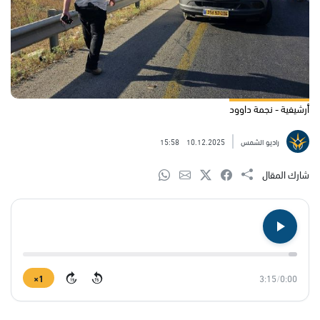
أرشيفية - نجمة داوود
راديو الشمس
10.12.2025
15:58
شارك المقال
1×
3:15
/
0:00
15
15