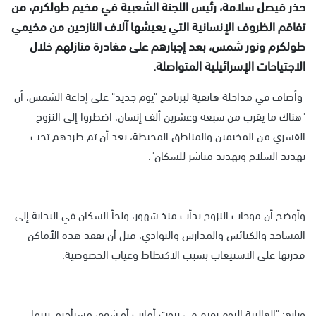
حذر فيصل سلامة، رئيس اللجنة الشعبية في مخيم طولكرم، من
تفاقم الظروف الإنسانية التي يعيشها آلاف النازحين من مخيمي
طولكرم ونور شمس، بعد إجبارهم على مغادرة منازلهم خلال
الاجتياحات الإسرائيلية المتواصلة.
وأضاف في مداخلة هاتفية لبرنامج "يوم جديد" على إذاعة الشمس، أن
"هناك ما يقرب من سبعة وعشرين ألف إنسان، اضطروا إلى النزوح
القسري من المخيمين والمناطق المحيطة، بعد أن تم طردهم تحت
تهديد السلاح وتهديد مباشر للسكان".
وأوضح أن موجات النزوح بدأت منذ شهور، ولجأ السكان في البداية إلى
المساجد والكنائس والمدارس والنوادي، قبل أن تفقد هذه الأماكن
قدرتها على الاستيعاب بسبب الاكتظاظ وغياب الخصوصية.
وتابع: "الغالبية اليوم تقيم في بيوت أقارب أو شقق مستأجرة، بينما