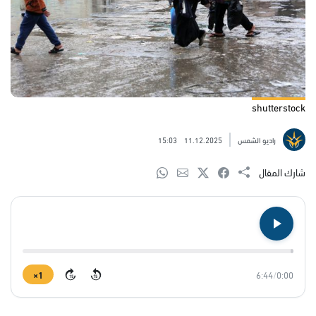
shutterstock
راديو الشمس
11.12.2025
15:03
شارك المقال
1×
6:44
/
0:00
15
15