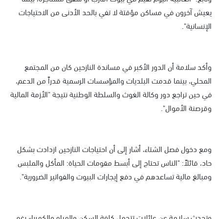
يعيش آخرون في مساكن مؤقتة لا تفي بالحد الأدنى من الاحتياجات
الإنسانية".
وأكد سلامة أن الدور الأكبر في مساندة النازحين كان من المجتمع
المحلي، بينما قدمت البلديات والمؤسسات الرسمية قدراً من الدعم،
في حين تراجع دور وكالة الغوث والسلطة الوطنية نتيجة "الأزمة المالية
وقرصنة الأموال".
ومع دخول فصل الشتاء، أشار إلى أن احتياجات النازحين ازدادت بشكل
حاد، قائلاً: "الناس تحتاج إلى أبسط مقومات الحياة: المأكل والملبس
ومبالغ مالية تساعدهم في دفع إيجارات البيوت والفواتير الضرورية".
وتحدث سلامة عن عائلات تتحمل كلفة السكن والمياه والكهرباء رغم