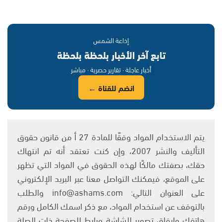
إذاعة الشمس
تابع آخر الأخبار بلحظة بلحظة
أخبار عاجلة · تقارير حصرية · مباشر
انضم للقناة ←
يتم الاستخدام المواد وفقًا للمادة 27 أ من قانون حقوق
التأليف والنشر 2007، وإن كنت تعتقد أنه تم انتهاك
حقك، بصفتك مالكًا لهذه الحقوق في المواد التي تظهر
على الموقع، فيمكنك التواصل معنا عبر البريد الإلكتروني
على العنوان التالي: info@ashams.com والطلب
بالتوقف عن استخدام المواد، مع ذكر اسمك الكامل ورقم
هاتفك وإرفاق تصوير للشاشة ورابط للصفحة ذات الصلة