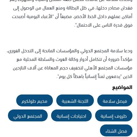
فقدان مصادر دخلها، في ظل البطالة ومنع العمال من الوصول إلى
أماكن عملهم داخل الخط الأخضر، مضيفاً أن "الأعباء اليومية أصبحت
فوق قدرة الناس على الاحتمال".
ودعا سلامة المجتمع الدولي والمؤسسات المانحة إلى التدخل الفوري،
مؤكداً ضرورة أن تتكامل أدوار وكالة الغوث والسلطة المحلية مع
مؤسسات المجتمع الأهلي لتخفيف حجم المعاناة عن آلاف النازحين
الذين "يدفعون ثمناً إنسانياً باهظاً كل يوم".
المواضيع
فيصل سلامة
اللجنة الشعبية
مخيم طولكرم
ظروف إنسانية
احتياجات إنسانية
المجتمع الدولي
فصل الشتاء