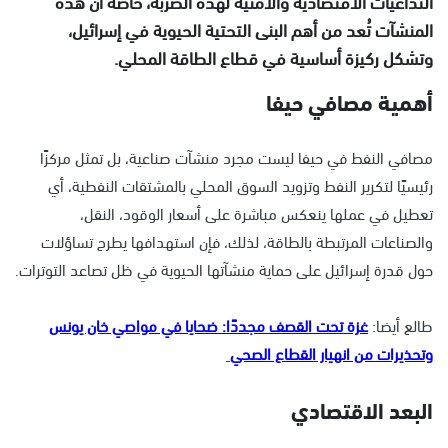
التداعيات الاقتصادية والأمنية لهذه الضربة، خاصة أن هذه
المنشآت تُعد من أهم البنى التحتية الحيوية في إسرائيل،
وتشكل ركيزة أساسية في قطاع الطاقة المحلي.
أهمية مصافي حيفا
مصافي النفط في حيفا ليست مجرد منشآت صناعية، بل تمثل مركزًا
رئيسيًا لتكرير النفط وتزويد السوق المحلي بالمشتقات النفطية، أي
تعطيل في عملها ينعكس مباشرة على أسعار الوقود، النقل،
والصناعات المرتبطة بالطاقة، لذلك، فإن استهدافها يطرح تساؤلات
حول قدرة إسرائيل على حماية منشآتها الحيوية في ظل تصاعد التوترات.
طالع أيضا:
غزة تحت القصف مجددًا: ضحايا في مواصي خان يونس
وتحذيرات من انهيار القطاع الصحي
البعد الاقتصادي