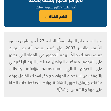
أخبار عاجلة · تقارير حصرية · مباشر
انضم للقناة ←
يتم الاستخدام المواد وفقًا للمادة 27 أ من قانون حقوق
التأليف والنشر 2007، وإن كنت تعتقد أنه تم انتهاك
حقك، بصفتك مالكًا لهذه الحقوق في المواد التي تظهر
على الموقع، فيمكنك التواصل معنا عبر البريد الإلكتروني
على العنوان التالي: info@ashams.com والطلب
بالتوقف عن استخدام المواد، مع ذكر اسمك الكامل ورقم
هاتفك وإرفاق تصوير للشاشة ورابط للصفحة ذات الصلة
على موقع الشمس. وشكرًا!