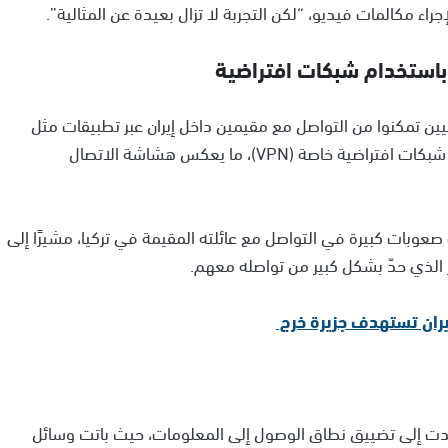
ء مكالمات فيديو، “لكن التجربة لا تزال بعيدة عن المثالية”.
باستخدام شبكات افتراضية
ين تمكنوا من التواصل مع مقيمين داخل إيران عبر تطبيقات مثل
“واتساب” و”تليغرام”، ولكن لفترات محدودة باستخدام شبكات افتراضية خاصة (VPN)، ما يعكس هشاشة الاتصال
لغ 27 عامًا، فأكد أنه يواجه صعوبات كبيرة في التواصل مع عائلته المقيمة في تركيا، مشيرًا إلى
ر الذي حدّ بشكل كبير من تواصله معهم.
يران تستهدف جزيرة خرج
تدت إلى تضييق نطاق الوصول إلى المعلومات، حيث باتت وسائل