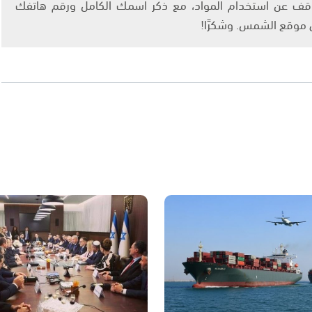
info@ashams.c والطلب بالتوقف عن استخدام المواد، مع ذكر اسمك الكامل ورقم هاتفك
ى موقع الشمس. وشكرًا!