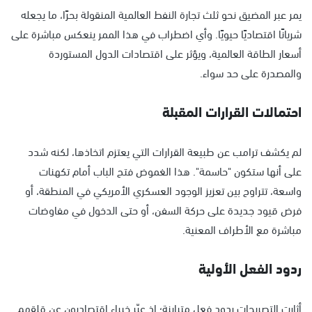
يمر عبر المضيق نحو ثلث تجارة النفط العالمية المنقولة بحرًا، ما يجعله
شريانًا اقتصاديًا حيويًا. وأي اضطراب في هذا الممر ينعكس مباشرة على
أسعار الطاقة العالمية، ويؤثر على اقتصادات الدول المستوردة
والمصدرة على حد سواء.
احتمالات القرارات المقبلة
لم يكشف ترامب عن طبيعة القرارات التي يعتزم اتخاذها، لكنه شدد
على أنها ستكون "حاسمة". هذا الغموض فتح الباب أمام تكهنات
واسعة، تتراوح بين تعزيز الوجود العسكري الأمريكي في المنطقة، أو
فرض قيود جديدة على حركة السفن، أو حتى الدخول في مفاوضات
مباشرة مع الأطراف المعنية.
ردود الفعل الأولية
أثارت التصريحات ردود فعل متباينة؛ إذ عبّر خبراء اقتصاديون عن قلقهم