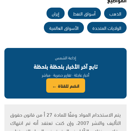
الذهب
أسواق النفط
إيران
الولايات المتحدة
الأسواق العالمية
إذاعة الشمس
تابع آخر الأخبار بلحظة بلحظة
أخبار عاجلة · تقارير حصرية · مباشر
انضم للقناة ←
يتم الاستخدام المواد وفقًا للمادة 27 أ من قانون حقوق
التأليف والنشر 2007، وإن كنت تعتقد أنه تم انتهاك
حقك، بصفتك مالكًا لهذه الحقوق في المواد التي تظهر