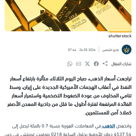
shutterstock
راديو الشمس
26.05.2026
07:44
شارك المقال
تراجعت أسعار الذهب، صباح اليوم الثلاثاء، متأثرة بارتفاع أسعار
النفط في أعقاب الهجمات الأميركية الجديدة على إيران، وسط
تنامي المخاوف من عودة الضغوط التضخمية واستمرار أسعار
الفائدة المرتفعة لفترة أطول، ما قلل من جاذبية المعدن الأصفر
كملاذ آمن للمستثمرين.
وانخفض
الذهب
في المعاملات الفورية بنسبة 0.7 بالمئة ليصل إلى
4537.54 دولار للأوقية بحلول الساعة 0218 بتوقيت غرينتش، في حين