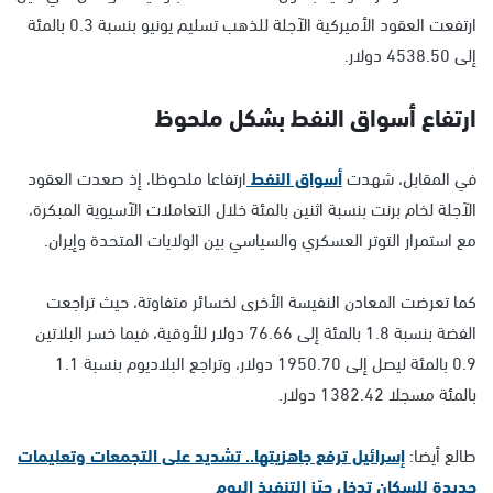
ارتفعت العقود الأميركية الآجلة للذهب تسليم يونيو بنسبة 0.3 بالمئة
إلى 4538.50 دولار.
ارتفاع أسواق النفط بشكل ملحوظ
في المقابل، شهدت
أسواق النفط
ارتفاعا ملحوظا، إذ صعدت العقود
الآجلة لخام برنت بنسبة اثنين بالمئة خلال التعاملات الآسيوية المبكرة،
مع استمرار التوتر العسكري والسياسي بين الولايات المتحدة وإيران.
كما تعرضت المعادن النفيسة الأخرى لخسائر متفاوتة، حيث تراجعت
الفضة بنسبة 1.8 بالمئة إلى 76.66 دولار للأوقية، فيما خسر البلاتين
0.9 بالمئة ليصل إلى 1950.70 دولار، وتراجع البلاديوم بنسبة 1.1
بالمئة مسجلا 1382.42 دولار.
طالع أيضا:
إسرائيل ترفع جاهزيتها.. تشديد على التجمعات وتعليمات
جديدة للسكان تدخل حيّز التنفيذ اليوم