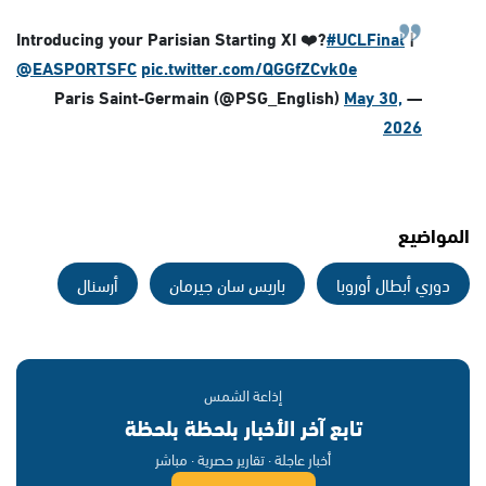
Introducing your Parisian Starting XI ❤️?
#UCLFinal
|
@EASPORTSFC
pic.twitter.com/QGGfZCvk0e
May 30,
— Paris Saint-Germain (@PSG_English)
2026
المواضيع
دوري أبطال أوروبا
باريس سان جيرمان
أرسنال
إذاعة الشمس
تابع آخر الأخبار بلحظة بلحظة
أخبار عاجلة · تقارير حصرية · مباشر