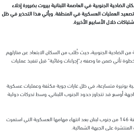
سكان الضاحية الجنوبية في العاصمة اللبنانية بيروت بضرورة إخلاء
 تصعيد العمليات العسكرية في المنطقة. ويأتي هذا التحذير في ظل
اشتباكات خلال الأسابيع الأخيرة.
ن الضاحية الجنوبية، حيث طُلب من السكان الابتعاد عن منازلهم
وة تأتي ضمن ما وصفه بـ"إجراءات وقائية" قبل تنفيذ عمليات
ئيلية بوتيرة متسارعة، في ظل غارات جوية مكثفة وعمليات عسكرية
اجهة أوسع قد تتجاوز حدود الجنوب اللبناني، وسط تحركات دولية
أعلن الجيش الإسرائيلي، مساء اليوم الإثنين، سحب الفرقة 146 من جنوب لبنان بعد انتهاء مهامها العسكرية التي استمرت
لمنتشرة على الجبهة الشمالية.