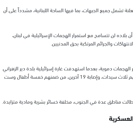
علنة تشمل جميع الجبهات، بما فيها الساحة اللبنانية، مشدداً على أن
 بلاده لن تتسامح مع استمرار الهجمات الإسرائيلية في لبنان،
نتهاكات والجرائم المرتكبة بحق المدنيين.
 الهجمات دموية، بعدما استهدفت غارة إسرائيلية بلدة دير الزهراني
في قضاء النبطية، ما أدى إلى ارتقاء ثمانية أشخاص، بينهم ثلاث سيدات، وإصابة 19 آخرين، من ضمنهم خمسة أطفال وست
الت مناطق عدة في الجنوب، مخلفة خسائر بشرية ومادية متزايدة.
العسكرية