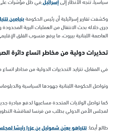
سياسياً، تتجه الأنظار إلى
إسرائيل
في ظل مؤشرات على تو
وكشفت تقارير إسرائيلية أن رئيس الحكومة
بنيامين نتني
جرى خلاله بحث الانتقال من العمليات البرية المحدودة 
العاصمة اللبنانية بيروت، ما يرفع منسوب القلق الإقليم
تحذيرات دولية من مخاطر اتساع دائرة الصر
في المقابل، تتزايد التحذيرات الدولية من مخاطر اتساع دا
وتواصل الحكومة اللبنانية جهودها السياسية والدبلوما
كما تواصل الولايات المتحدة مساعيها لدفع مبادرة جديدة
لمجلس الأمن الدولي بطلب من فرنسا لمناقشة التطورات ا
طالع أيضا:
نتنياهو يعيّن شموئيل بن عزرا رئيسًا لمج