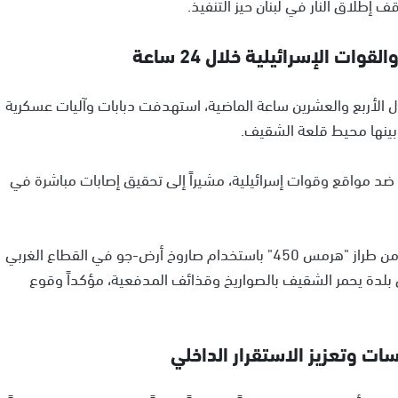
 إطلاق النار في لبنان حيز التنفيذ.
 تنفيذ 21 عملية عسكرية خلال الأربع والعشرين ساعة الماضية، استهدفت دبابات وآليات عسكرية
 بينها محيط قلعة الشقيف.
ضد مواقع وقوات إسرائيلية، مشيراً إلى تحقيق إصابات مباشرة في
وأعلن حزب الله كذلك التصدي لطائرة إسرائيلية مسيّرة من طراز "هرمس 450" باستخدام صاروخ أرض-جو في القطاع الغربي
 بلدة يحمر الشقيف بالصواريخ وقذائف المدفعية، مؤكداً وقوع
ات وتعزيز الاستقرار الداخلي