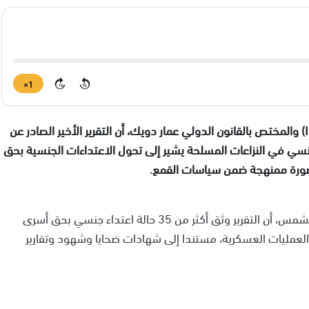
1×
15
15
أكد المدير العام للهيئة المستقلة لحقوق الإنسان (ICHR) والمختص بالقانون الدولي عمار دويك، أن التقرير الأخير الصادر عن
جنسي في النزاعات المسلحة يشير إلى تحول الاعتداءات الجنسية بحق
بصورة ممنهجة ضمن سياسات القمع.
على إذاعة الشمس، أن التقرير وثق أكثر من 35 حالة اعتداء جنسي بحق أسرى
لعمليات العسكرية، مستندا إلى شهادات ضحايا وشهود وتقارير