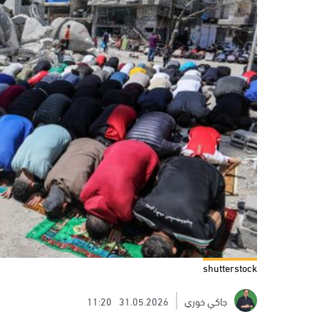
shutterstock
جاكي خوري
31.05.2026
11:20