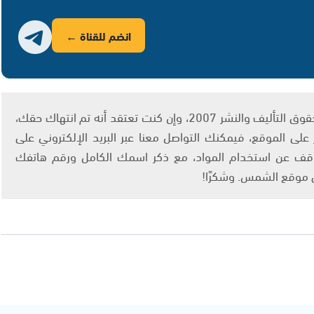
انضم للقناة ←
يتم الاستخدام المواد وفقًا للمادة 27 أ من قانون حقوق التأليف والنشر 2007، وإن كنت تعتقد أنه تم انتهاك حقك،
لى الموقع، فيمكنك التواصل معنا عبر البريد الإلكتروني على
info@ashams.c والطلب بالتوقف عن استخدام المواد، مع ذكر اسمك الكامل ورقم هاتفك
ى موقع الشمس. وشكرًا!